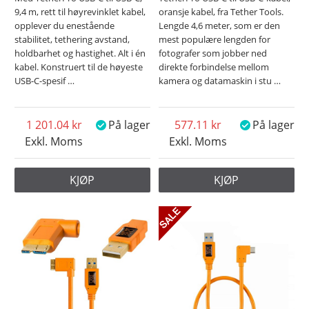
9,4 m, rett til høyrevinklet kabel,
oransje kabel, fra Tether Tools.
opplever du enestående
Lengde 4,6 meter, som er den
stabilitet, tethering avstand,
mest populære lengden for
holdbarhet og hastighet. Alt i én
fotografer som jobber ned
kabel. Konstruert til de høyeste
direkte forbindelse mellom
USB-C-spesif
…
kamera og datamaskin i stu
…
1 201.04
På lager
577.11
På lager
Exkl. Moms
Exkl. Moms
KJØP
KJØP