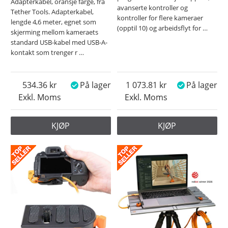
Adapterkabel, oransje farge, fra
avanserte kontroller og
Tether Tools. Adapterkabel,
kontroller for flere kameraer
lengde 4,6 meter, egnet som
(opptil 10) og arbeidsflyt for
…
skjerming mellom kameraets
standard USB-kabel med USB-A-
kontakt som trenger r
…
534.36
På lager
1 073.81
På lager
Exkl. Moms
Exkl. Moms
KJØP
KJØP