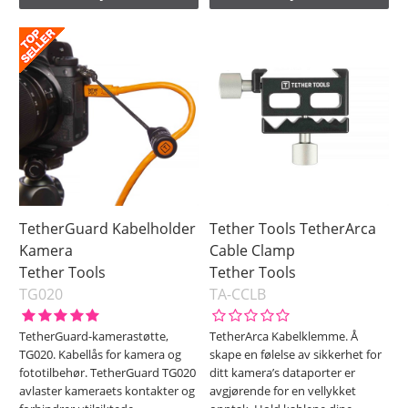
TetherGuard Kabelholder
Tether Tools TetherArca
Kamera
Cable Clamp
Tether Tools
Tether Tools
TG020
TA-CCLB
TetherGuard-kamerastøtte,
TetherArca Kabelklemme. Å
TG020. Kabellås for kamera og
skape en følelse av sikkerhet for
fototilbehør. TetherGuard TG020
ditt kamera’s dataporter er
avlaster kameraets kontakter og
avgjørende for en vellykket