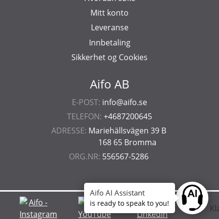
Mitt konto
Leveranse
Innbetaling
Sikkerhet og Cookies
Aifo AB
E-POST:
info@aifo.se
TELEFON:
+4687200645
ADRESSE:
Mariehällsvägen 39 B
168 65 Bromma
ORG.NR:
556567-5286
Aifo AI Assistant
Ask anyt
is ready to speak to you!