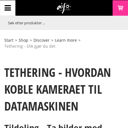
Start
>
Shop
>
Discover
>
Learn more
>
Tethering - Slik gjør du det
TETHERING - HVORDAN
KOBLE KAMERAET TIL
DATAMASKINEN
Tildeling – Ta bilder med