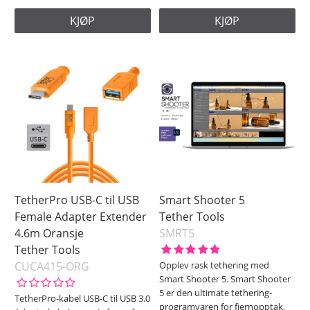
KJØP
KJØP
TetherPro USB-C til USB
Smart Shooter 5
Female Adapter Extender
Tether Tools
4.6m Oransje
SMRT5
Tether Tools
CUCA415-ORG
Opplev rask tethering med
Smart Shooter 5. Smart Shooter
5 er den ultimate tethering-
TetherPro-kabel USB-C til USB 3.0
programvaren for fjernopptak,