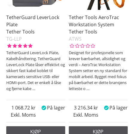
TetherGuard LeverLock
Tether Tools AeroTrac
Plate
Workstation System
Tether Tools
Tether Tools
TG-LLP
ATWS
TetherGuard LeverLock Plate,
Designet for profesjonelle som
Kabelhåndtering. TetherGuard
krever bærbarhet, allsidighet og
LeverLock Plate låser effektivt og
verdi – AeroTrac Workstation
sikkert fast kabel koblet til
System setter en ny standard for
kameraets sensitive USB- eller
mobilt arbeid. Bygget med fokus
HDMI-port. Det er enkelt å låse
på bærbarhet er dette bransjens
og fjerne kabe
…
letteste o
…
1 068.72
På lager
3 216.34
På lager
Exkl. Moms
Exkl. Moms
KJØP
KJØP