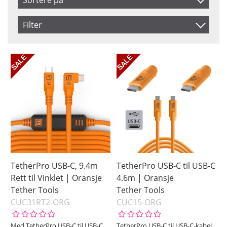
Artikelkod
Filter
Benämning
Saldo
På lager
Ikke på lager
Pris
TetherPro USB-C, 9.4m
TetherPro USB-C til USB-C
Rett til Vinklet | Oransje
4.6m | Oransje
Tether Tools
Tether Tools
CUC31RT2-ORG
CUC15-ORG
Med TetherPro USB-C til USB-C,
TetherPro USB-C til USB-C-kabel,