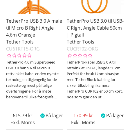
TetherPro USB 3.0 A male
TetherPro USB 3.0 til USB-
til Micro B Right Angle
C Right Angle Cable 50cm
4.6m Oransje
| Pigtail
Tether Tools
Tether Tools
CU61RT15-ORG
CUCRT02-ORG
TetherPro 4,6 m SuperSpeed
TetherPro-kabel USB 3.0 A til
USB 3.0 hann A til Micro B
rettvinklet USB-C, lengde 50 cm.
rettvinklet kabel er den nyeste
Perfekt for bruk i kombinasjon
teknologien tilgjengelig for de
med TetherBlock-kabling for
raskeste og mest pålitelige
sikker tilkobling i kamera
overføringene. For å møte
TetherPro CURT02 er 50 cm kort,
behovene til ulike fotografe
…
noe som gjør den ut
…
615.79
På lager
170.99
På lager
Exkl. Moms
Exkl. Moms