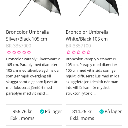
Broncolor Umbrella
Broncolor Umbrella
Silver/Black 105 cm
White/Black 105 cm
BR-3357000
BR-3357100
Broncolor Paraply Silver/Svart Ø
Broncolor Paraply Vit/Svart Ø
105 cm. Paraply med diameter
105 cm. Paraply med diameter
105 cm med silverbelagd insida
105 cm med vit insida som ger
som ger mjuk övergång till
mjukt, diffuserat ljus med milda
skugga samtidigt som ljuset är
skuggdetaljer. Idealisk när man
mer fokuserat jämfört med
inte vill få fram för mycket
paraplyer med vit insid
…
struktor i ytor o
…
956.76
På lager
814.26
På lager
Exkl. moms
Exkl. moms