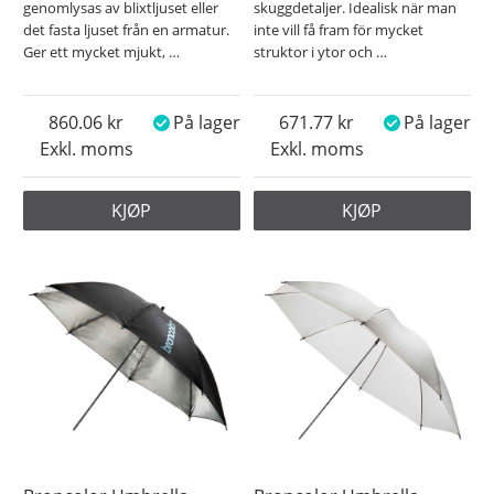
genomlysas av blixtljuset eller
skuggdetaljer. Idealisk när man
det fasta ljuset från en armatur.
inte vill få fram för mycket
Ger ett mycket mjukt,
…
struktor i ytor och
…
860.06
På lager
671.77
På lager
Exkl. moms
Exkl. moms
KJØP
KJØP