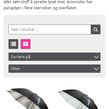
eller sølv stoff å sprette lyset mot. broncolor har
paraplyer i flere størrelser og overflater.
Sortere på
Artikelkod
Filter
Benämning
Saldo
På lager
Diameter
Pris
Skafttjocklek