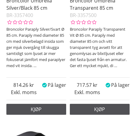
Broncolor Umbrella
Broncolor Umbrella
Silver/Black 85 cm
Transparent 85 cm
BR-3357400
BR-3357500
Broncolor Paraply Silver/Svart Ø
Broncolor Paraply Transparent
85 cm. Paraply med diameter 85
Vit Ø 85 cm. Paraply med
cm med silverbelagd insida som
diameter 85 cm och vitt
ger mjuk övergång till skugga
transparent tyg avsett för att
samtidigt som ljuset är mer
genomlysas av blixtljuset eller
fokuserat jämfört med paraplyer
det fasta ljuset från en armatur.
med vit insida.
…
Ger ett mycket mjukt, di
…
814.26
På lager
717.57
På lager
Exkl. moms
Exkl. moms
KJØP
KJØP