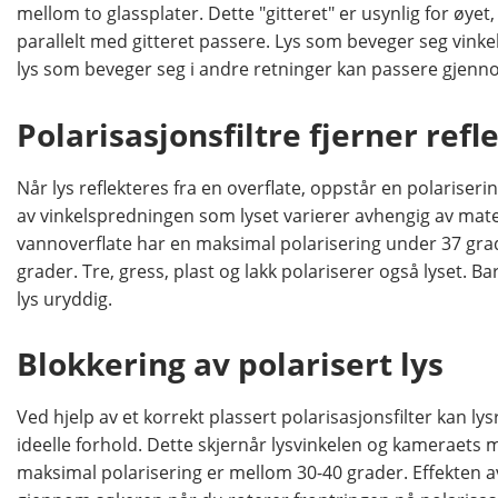
mellom to glassplater. Dette "gitteret" er usynlig for øyet
parallelt med gitteret passere. Lys som beveger seg vinkelr
lys som beveger seg i andre retninger kan passere gjennom
Polarisasjonsfiltre fjerner refl
Når lys reflekteres fra en overflate, oppstår en polariser
av vinkelspredningen som lyset varierer avhengig av mater
vannoverflate har en maksimal polarisering under 37 grad
grader. Tre, gress, plast og lakk polariserer også lyset. 
lys uryddig.
Blokkering av polarisert lys
Ved hjelp av et korrekt plassert polarisasjonsfilter kan ly
ideelle forhold. Dette skjernår lysvinkelen og kameraets m
maksimal polarisering er mellom 30-40 grader. Effekten a