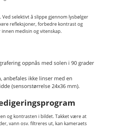
i. Ved selektivt å slippe gjennom lysbølger
kere refleksjoner, forbedre kontrast og
r innen medisin og vitenskap.
grafering oppnås med solen i 90 grader
n, anbefales ikke linser med en
idde (sensorstørrelse 24x36 mm).
eredigeringsprogram
en og kontrasten i bildet. Takket være at
ader, vann osv. filtreres ut, kan kameraets