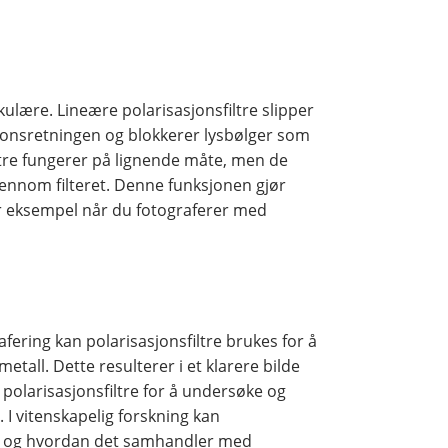
kulære. Lineære polarisasjonsfiltre slipper
sjonsretningen og blokkerer lysbølger som
iltre fungerer på lignende måte, men de
jennom filteret. Denne funksjonen gjør
 for eksempel når du fotograferer med
rafering kan polarisasjonsfiltre brukes for å
etall. Dette resulterer i et klarere bilde
polarisasjonsfiltre for å undersøke og
I vitenskapelig forskning kan
 lys og hvordan det samhandler med