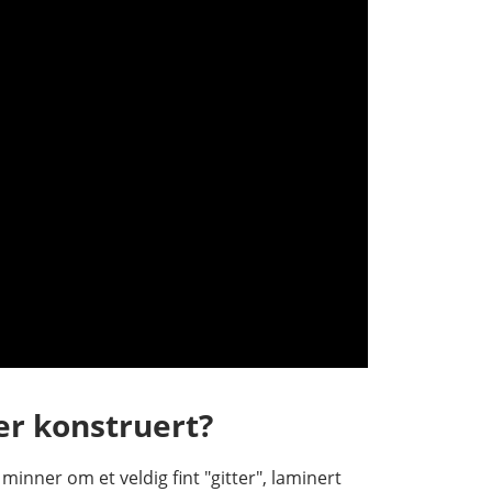
er konstruert?
minner om et veldig fint "gitter", laminert