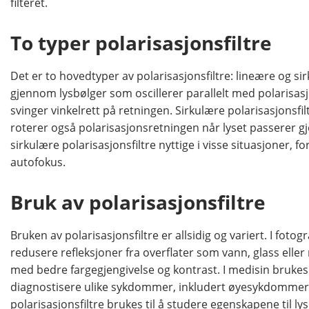
filteret.
To typer polarisasjonsfiltre
Det er to hovedtyper av polarisasjonsfiltre: lineære og sir
gjennom lysbølger som oscillerer parallelt med polarisa
svinger vinkelrett på retningen. Sirkulære polarisasjonsf
roterer også polarisasjonsretningen når lyset passerer g
sirkulære polarisasjonsfiltre nyttige i visse situasjoner,
autofokus.
Bruk av polarisasjonsfiltre
Bruken av polarisasjonsfiltre er allsidig og variert. I fotog
redusere refleksjoner fra overflater som vann, glass eller m
med bedre fargegjengivelse og kontrast. I medisin brukes 
diagnostisere ulike sykdommer, inkludert øyesykdommer. 
polarisasjonsfiltre brukes til å studere egenskapene til