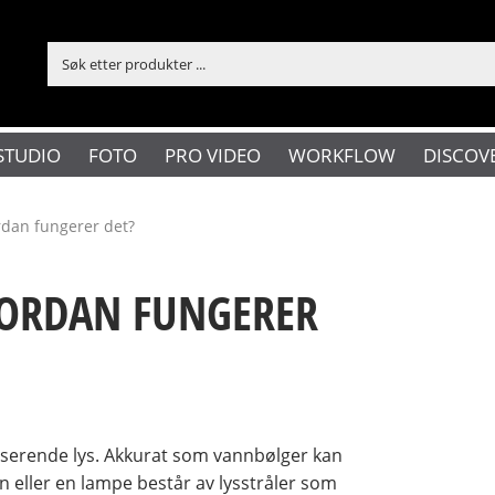
STUDIO
FOTO
PRO VIDEO
WORKFLOW
DISCOV
ordan fungerer det?
VORDAN FUNGERER
ariserende lys. Akkurat som vannbølger kan
len eller en lampe består av lysstråler som