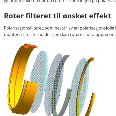
gjennom søkeren når du roterer frontringen på polarisasj
Roter filteret til ønsket effekt
Polarisasjonsfilteret, som består av en polarisasjonsfolie 
montert i en filterholder som kan roteres for å oppnå øns