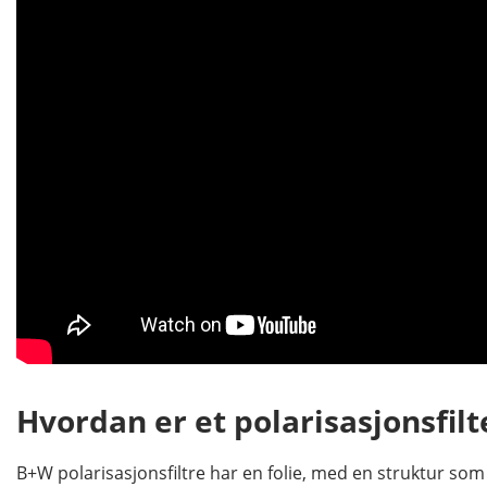
Hvordan er et polarisasjonsfilt
B+W polarisasjonsfiltre har en folie, med en struktur som 