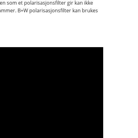
en som et polarisasjonsfilter gir kan ikke
rammer. B+W polarisasjonsfilter kan brukes