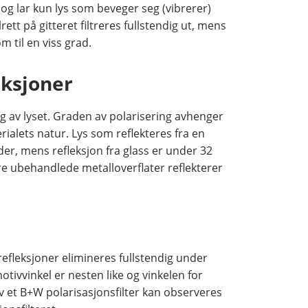
, og lar kun lys som beveger seg (vibrerer)
ett på gitteret filtreres fullstendig ut, mens
 til en viss grad.
eksjoner
ing av lyset. Graden av polarisering avhenger
ialets natur. Lys som reflekteres fra en
er, mens refleksjon fra glass er under 32
Bare ubehandlede metalloverflater reflekterer
srefleksjoner elimineres fullstendig under
otivvinkel er nesten like og vinkelen for
v et B+W polarisasjonsfilter kan observeres