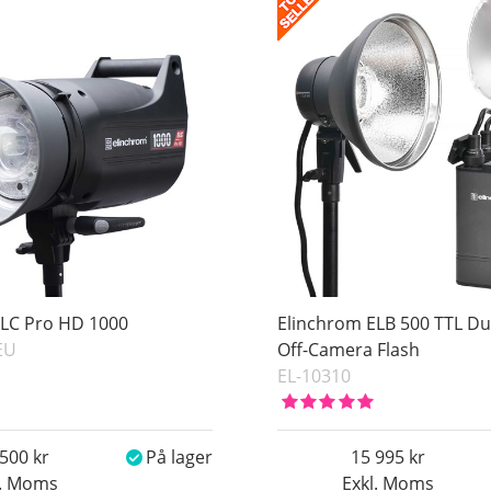
ELC Pro HD 1000
Elinchrom ELB 500 TTL Du
EU
Off-Camera Flash
EL-10310
 500
På lager
15 995
l. Moms
Exkl. Moms