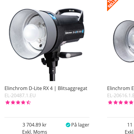
Benämning
Ikke på lager
Pris
Elinchrom D-Lite RX 4 | Blitsaggregat
Elinchrom 
EL-20487.1.EU
EL-20616.1.
3 704.89
På lager
11
Exkl. Moms
Exk