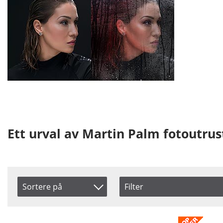
Ett urval av Martin Palm fotoutrus
Sortere på
Filter
Saldo
Artikelkod
På lager