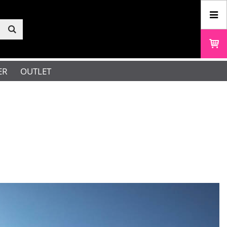
ER
OUTLET