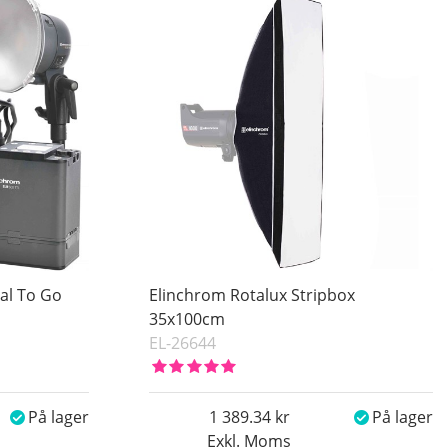
al To Go
Elinchrom Rotalux Stripbox
35x100cm
EL-26644
På lager
1 389.34
På lager
Exkl. Moms