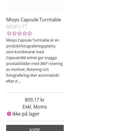
Miops Capsule Turntable
MIOPS-TT
Miops Capsule Turntable är en
produktfotograferingsplatta
som kombinerat med
Capsule360 enhet ger snygga
produktbilder med 360º rotering
av motivet. Rotering och
fotografering sker automatiskt
efter d
…
809.17
Exkl. Moms
Ikke på lager
KJØP