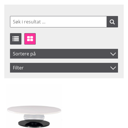
Sortere på
Artikelkod
Filter
Benämning
Saldo
Ikke på lager