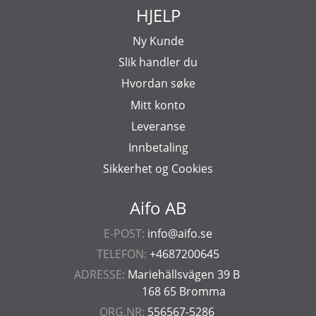
HJELP
Ny Kunde
Slik handler du
Hvordan søke
Mitt konto
Leveranse
Innbetaling
Sikkerhet og Cookies
Aifo AB
E-POST:
info@aifo.se
TELEFON:
+4687200645
ADRESSE:
Mariehällsvägen 39 B
168 65 Bromma
ORG.NR:
556567-5286