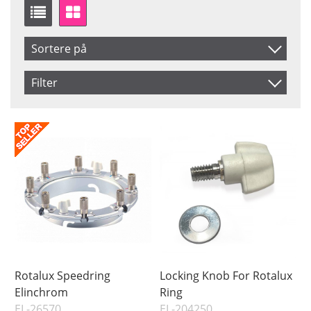
Sortere på
Artikelkod
Filter
Benämning
Saldo
På lager
Pris
Rotalux Speedring
Locking Knob For Rotalux
Elinchrom
Ring
EL-26570
EL-204250