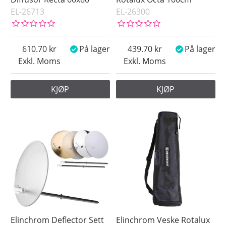
EL-26713
EL-26300
610.70
På lager
439.70
På lager
Exkl. Moms
Exkl. Moms
KJØP
KJØP
Elinchrom Deflector Sett
Elinchrom Veske Rotalux