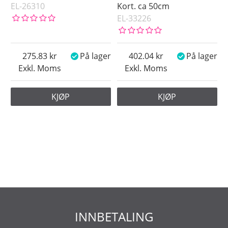
EL-26310
Kort. ca 50cm
EL-33226
275.83
På lager
402.04
På lager
Exkl. Moms
Exkl. Moms
KJØP
KJØP
INNBETALING