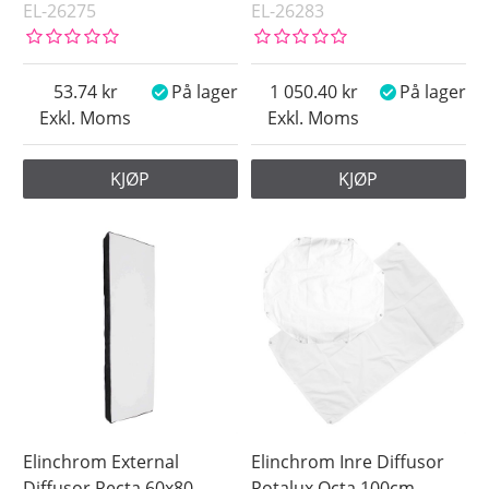
EL-26275
EL-26283
53.74
På lager
1 050.40
På lager
Exkl. Moms
Exkl. Moms
KJØP
KJØP
Elinchrom External
Elinchrom Inre Diffusor
Diffusor Recta 60x80
Rotalux Octa 100cm