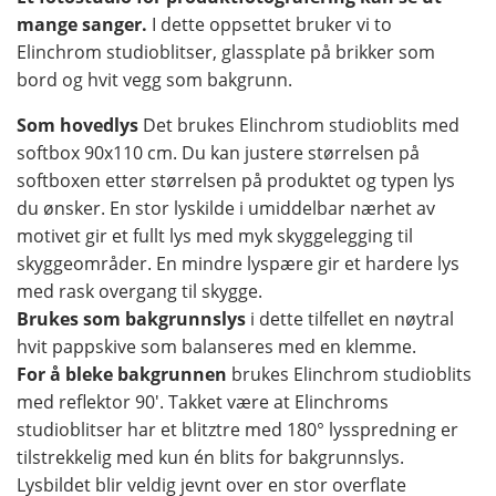
mange sanger.
I dette oppsettet bruker vi to
Elinchrom studioblitser, glassplate på brikker som
bord og hvit vegg som bakgrunn.
Som hovedlys
Det brukes Elinchrom studioblits med
softbox 90x110 cm. Du kan justere størrelsen på
softboxen etter størrelsen på produktet og typen lys
du ønsker. En stor lyskilde i umiddelbar nærhet av
motivet gir et fullt lys med myk skyggelegging til
skyggeområder. En mindre lyspære gir et hardere lys
med rask overgang til skygge.
Brukes som bakgrunnslys
i dette tilfellet en nøytral
hvit pappskive som balanseres med en klemme.
For å bleke bakgrunnen
brukes Elinchrom studioblits
med reflektor 90'. Takket være at Elinchroms
studioblitser har et blitztre med 180° lysspredning er
tilstrekkelig med kun én blits for bakgrunnslys.
Lysbildet blir veldig jevnt over en stor overflate