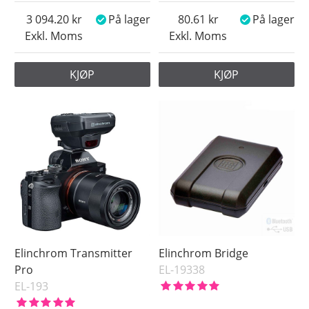
3 094.20
På lager
80.61
På lager
Exkl. Moms
Exkl. Moms
KJØP
KJØP
Elinchrom Transmitter
Elinchrom Bridge
Pro
EL-19338
EL-193