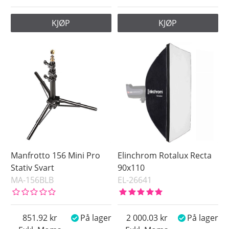
KJØP
KJØP
Manfrotto 156 Mini Pro
Elinchrom Rotalux Recta
Stativ Svart
90x110
MA-156BLB
EL-26641
851.92
På lager
2 000.03
På lager