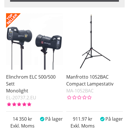
Benämning
Saldo
På lager
Pris
Elinchrom ELC 500/500
Manfrotto 1052BAC
Sett
Compact Lampestativ
Monolight
MA-1052BAC
EL-20737.2.EU
14 350
På lager
911.97
På lager
Exkl. Moms
Exkl. Moms