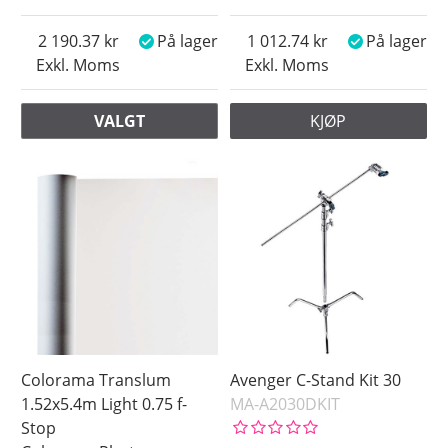
2 190.37
På lager
1 012.74
På lager
Exkl. Moms
Exkl. Moms
VALGT
KJØP
Colorama Translum
Avenger C-Stand Kit 30
1.52x5.4m Light 0.75 f-
MA-A2030DKIT
Stop