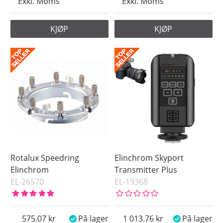
Exkl. Moms
Exkl. Moms
KJØP
KJØP
Rotalux Speedring
Elinchrom Skyport
Elinchrom
Transmitter Plus
EL-26570
EL-19368
575.07
På lager
1 013.76
På lager