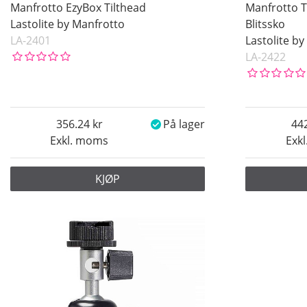
Manfrotto EzyBox Tilthead
Manfrotto T
Lastolite by Manfrotto
Blitssko
LA-2401
Lastolite b
LA-2422
356.24
På lager
44
Exkl. moms
Exk
KJØP