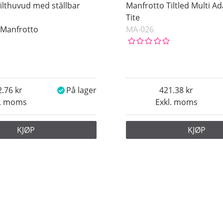
ilthuvud med ställbar
Manfrotto Tiltled Multi Ad
Tite
y Manfrotto
MA-026
2.76
På lager
421.38
l. moms
Exkl. moms
KJØP
KJØP