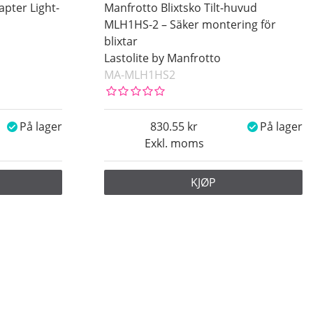
apter Light-
Manfrotto Blixtsko Tilt-huvud
MLH1HS-2 – Säker montering för
blixtar
Lastolite by Manfrotto
MA-MLH1HS2
På lager
830.55
På lager
Exkl. moms
KJØP