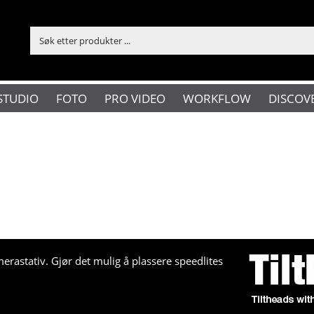
STUDIO
FOTO
PRO VIDEO
WORKFLOW
DISCOV
erastativ. Gjør det mulig å plassere speedlites