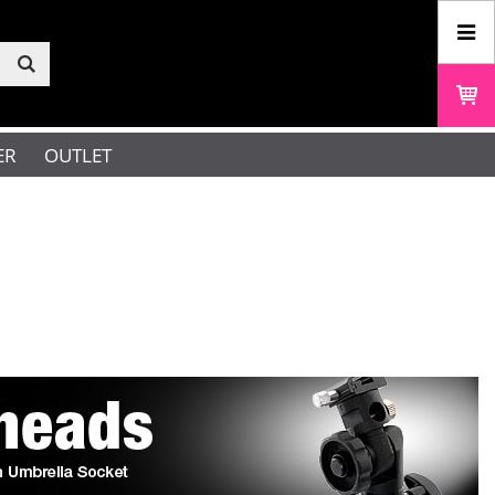
ER
OUTLET