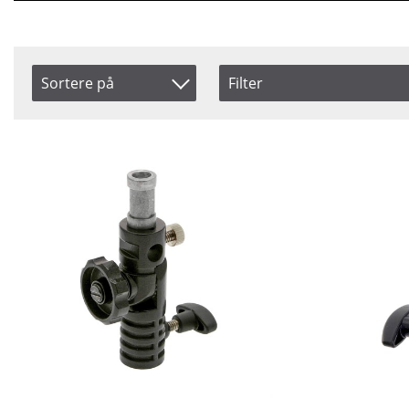
Sortere på
Filter
Saldo
Artikelkod
På lager
Benämning
Pris