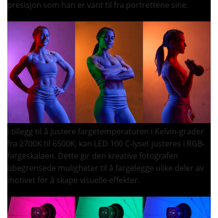
presisjon som han er vant til fra portrettene sine.
I tillegg til å justere fargetemperaturen i Kelvin-grader
fra 2700K til 6500K, kan LED 100 C-lyset justeres i RGB-
fargeskalaen. Dette gir den kreative fotografen
ubegrensede muligheter til å fargelegge ulike deler av
motivet for å skape visuelle effekter.