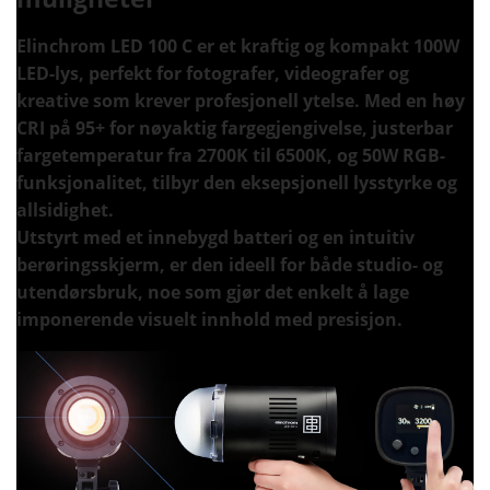
Elinchrom LED 100 C er et kraftig og kompakt 100W
LED-lys, perfekt for fotografer, videografer og
kreative som krever profesjonell ytelse. Med en høy
CRI på 95+ for nøyaktig fargegjengivelse, justerbar
fargetemperatur fra 2700K til 6500K, og 50W RGB-
funksjonalitet, tilbyr den eksepsjonell lysstyrke og
allsidighet.
Utstyrt med et innebygd batteri og en intuitiv
berøringsskjerm, er den ideell for både studio- og
utendørsbruk, noe som gjør det enkelt å lage
imponerende visuelt innhold med presisjon.