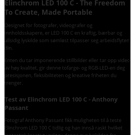
Elinchrom LED 100 C - The Freedom
To Create, Made Portable
Designet for fotografer, videografer og
innholdsskapere, er LED 100 C en kraftig, bærbar og
allsidig lyskilde som sømløst tilpasser seg arbeidsflyten
din.
Enten du tar imponerende stillbilder eller tar opp video
av høy kvalitet, gir denne tofarge- og RGB-LED-en deg
presisjonen, fleksibiliteten og kreative friheten du
trenger.
Test av Elinchrom LED 100 C - Anthony
Passant
Fotograf Anthony Passant fikk muligheten til å teste
Elinchrom LED 100 C tidlig og han innså raskt hvilket