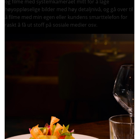
og filme med systemkameraet mitt for å lage
høyoppløselige bilder med høy detaljnivå, og gå over til
å filme med min egen eller kundens smarttelefon for
raskt å få ut stoff på sosiale medier osv.