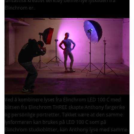
fantastisk kreativt verktøy denne nye lyskilden fra
Elinchrom er.
Ved å kombinere lyset fra Elinchrom LED 100 C med
blitsen fra Elinchrom THREE skapte Anthony fargerike
og personlige portretter. Takket være at den samme
lysformeren kan brukes på LED 100 C som på
Elinchrom studioblitser, kan Anthony lyse med samme