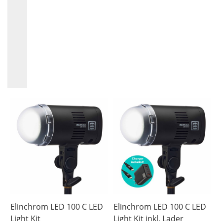
Sortere på
Artikelkod
Filter
Benämning
Pris
Saldo
11
6
705.03
625
På
lager
Elinchrom LED 100 C LED
Elinchrom LED 100 C LED
Light Kit
Light Kit inkl. Lader