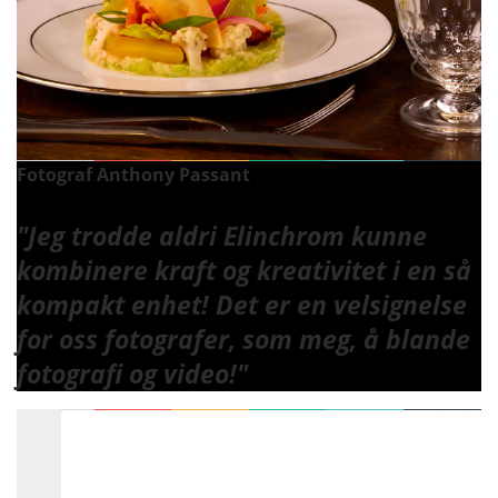
Fotograf Anthony Passant
"Jeg trodde aldri Elinchrom kunne
kombinere kraft og kreativitet i en så
kompakt enhet! Det er en velsignelse
for oss fotografer, som meg, å blande
fotografi og video!"