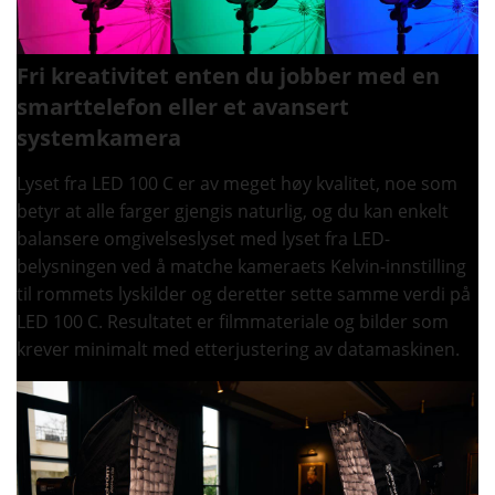
Fri kreativitet enten du jobber med en
smarttelefon eller et avansert
systemkamera
Lyset fra LED 100 C er av meget høy kvalitet, noe som
betyr at alle farger gjengis naturlig, og du kan enkelt
balansere omgivelseslyset med lyset fra LED-
belysningen ved å matche kameraets Kelvin-innstilling
til rommets lyskilder og deretter sette samme verdi på
LED 100 C. Resultatet er filmmateriale og bilder som
krever minimalt med etterjustering av datamaskinen.