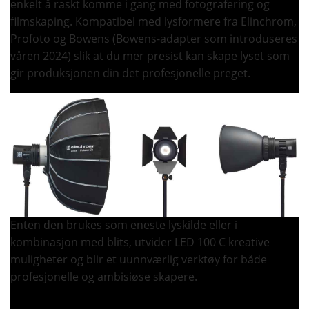
enkelt å raskt komme i gang med fotografering og
filmskaping. Kompatibel med lysformere fra Elinchrom,
Profoto og Bowens (Bowens-adapter som introduseres
våren 2024) slik at du mer presist kan skape lyset som
gir produksjonen din det profesjonelle preget.
Enten den brukes som eneste lyskilde eller i
kombinasjon med blits, utvider LED 100 C kreative
muligheter og blir et uunnværlig verktøy for både
profesjonelle og ambisiøse skapere.