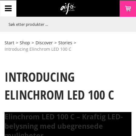
Start
>
Shop
>
Discover
>
Stories
>
Introducing Elinchrom LED 100 C
INTRODUCING
ELINCHROM LED 100 C
Elinchrom LED 100 C – Kraftig LED-
belysning med ubegrensede
muligheter