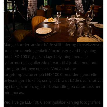
Mange kunder ønsker både stillbilder og filmsekvenser,
noe som er veldig enkelt å produsere ved belysning
med LED 100 C. Jeg kan lage belysning med alle
lysformerne jeg allerede er vant til å jobbe med, noe
som gjør det mye enklere. Ved å matche
fargetemperaturen på LED 100 C med den generelle
belysningen i lokalet, ser lyset bra ut både over motivet
og i bakgrunnen, og etterbehandling på datamaskinen
minimeres.
Ved å velge LED 100 C som lyskilde kan jeg fotografere