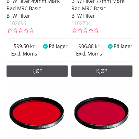
B+W Filter 49mm Mørk
B+W Filter 77mm Mørk
Rød MRC Basic
Rød MRC Basic
B+W Filter
B+W Filter
1102696
1102704
599.50
På lager
906.88
På lager
Exkl. Moms
Exkl. Moms
KJØP
KJØP