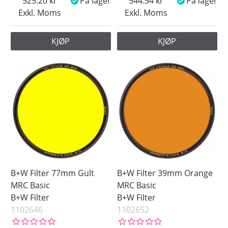
525.20
På lager
544.54
På lager
Exkl. Moms
Exkl. Moms
KJØP
KJØP
B+W Filter 77mm Gult
B+W Filter 39mm Orange
MRC Basic
MRC Basic
B+W Filter
B+W Filter
1102646
1102652