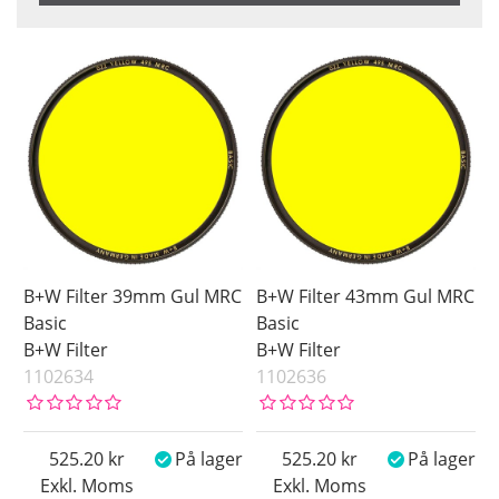
Benämning
Size
Color
39 mm
Dark Red
43 mm
Orange
46 mm
Red
49 mm
Yellow
58 mm
60 mm
62 mm
67 mm
B+W Filter 39mm Gul MRC
B+W Filter 43mm Gul MRC
77 mm
Basic
Basic
B+W Filter
B+W Filter
Saldo
1102634
1102636
På lager
Pris
525.20
På lager
525.20
På lager
Exkl. Moms
Exkl. Moms