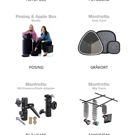
POSING
GRÅKORT
TILT HEADS
TAKSYSTEM