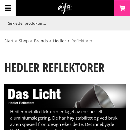
Start
>
Shop
>
Brands
>
Hedler
>
Reflektorer
HEDLER REFLEKTORER
Hedler metallreflektorer er laget av en spesiell
aluminiumslegering. De har høy stabilitet og ved bruk
av en spesiell frontdesign økes dette. Det innebygde