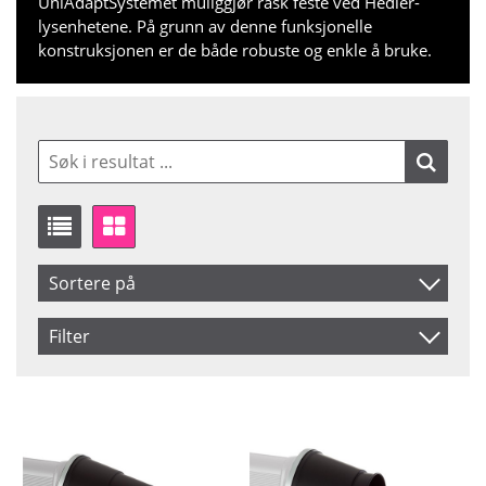
UniAdaptSystemet muliggjør rask feste ved Hedler-
lysenhetene. På grunn av denne funksjonelle
konstruksjonen er de både robuste og enkle å bruke.
Sortere på
Artikelkod
Filter
Benämning
Saldo
På lager
Ikke på lager
Pris