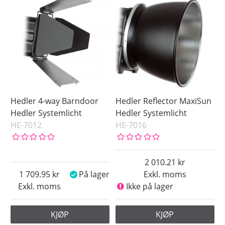
Hedler 4-way Barndoor
Hedler Reflector MaxiSun
Hedler Systemlicht
Hedler Systemlicht
HE-7012
HE-7016
2 010.21
1 709.95
På lager
Exkl. moms
Exkl. moms
Ikke på lager
KJØP
KJØP