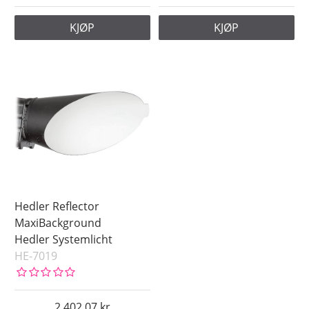
KJØP
KJØP
Hedler Reflector
MaxiBackground
Hedler Systemlicht
HE-7019
2 402.07