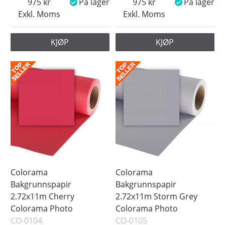
På lager
975
På lager
975
På lager
Exkl. Moms
Exkl. Moms
Snart på lager
Pris
KJØP
KJØP
Colorama
Colorama
Bakgrunnspapir
Bakgrunnspapir
2.72x11m Cherry
2.72x11m Storm Grey
Colorama Photo
Colorama Photo
CO-0104
CO-0105