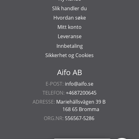
Slik handler du
Hvordan søke
Mitt konto
Leveranse
Innbetaling
Sikkerhet og Cookies
Aifo AB
E-POST:
info@aifo.se
TELEFON:
+4687200645
ADRESSE:
Mariehällsvägen 39 B
168 65 Bromma
ORG.NR:
556567-5286