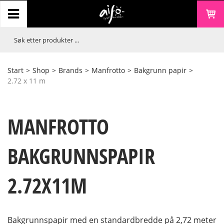
Start
>
Shop
>
Brands
>
Manfrotto
>
Bakgrunn papir
>
2.72 x 11 m
MANFROTTO
BAKGRUNNSPAPIR
2.72X11M
Bakgrunnspapir med en standardbredde på 2,72 meter