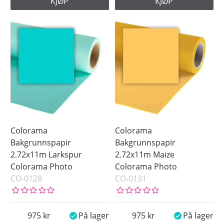
KJØP
KJØP
Colorama
Colorama
Bakgrunnspapir
Bakgrunnspapir
2.72x11m Larkspur
2.72x11m Maize
Colorama Photo
Colorama Photo
CO-0128
CO-0131
975
På lager
975
På lager