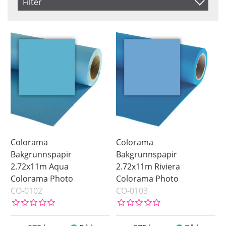
Filter
Benämning
Farge
Brand
Black
Colorama
Blue
Manfrotto
Brown
Green
Green Screen
Grey
Lilac
Orange
Colorama
Colorama
Pink
Bakgrunnspapir
Bakgrunnspapir
2.72x11m Aqua
2.72x11m Riviera
Red
Colorama Photo
Colorama Photo
White
CO-0102
CO-0103
Yellow
Saldo