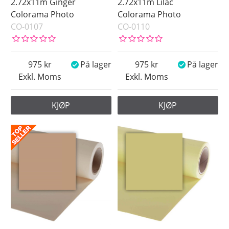
2.72x11m Ginger
2.72x11m Lilac
Colorama Photo
Colorama Photo
CO-0107
CO-0110
975
På lager
975
På lager
Exkl. Moms
Exkl. Moms
KJØP
KJØP