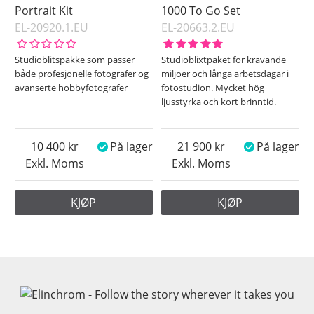
Portrait Kit
1000 To Go Set
EL-20920.1.EU
EL-20663.2.EU
Studioblitspakke som passer
Studioblixtpaket för krävande
både profesjonelle fotografer og
miljöer och långa arbetsdagar i
avanserte hobbyfotografer
fotostudion. Mycket hög
ljusstyrka och kort brinntid.
10 400
På lager
21 900
På lager
Exkl. Moms
Exkl. Moms
KJØP
KJØP