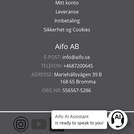
Mitt konto
Leveranse
Innbetaling
Sikkerhet og Cookies
Aifo AB
E-POST:
info@aifo.se
TELEFON:
+4687200645
ADRESSE:
Mariehällsvägen 39 B
168 65 Bromma
ORG.NR:
556567-5286
Aifo AI Assistant
Ask anyt
is ready to speak to you!