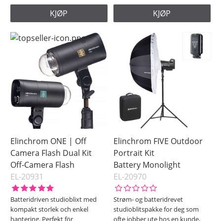
KJØP
KJØP
Elinchrom ONE | Off
Elinchrom FIVE Outdoor
Camera Flash Dual Kit
Portrait Kit
Off-Camera Flash
Battery Monolight
EL-20931
EL-20970
Batteridriven studioblixt med
Strøm- og batteridrevet
kompakt storlek och enkel
studioblitspakke for deg som
hantering. Perfekt för
ofte jobber ute hos en kunde,