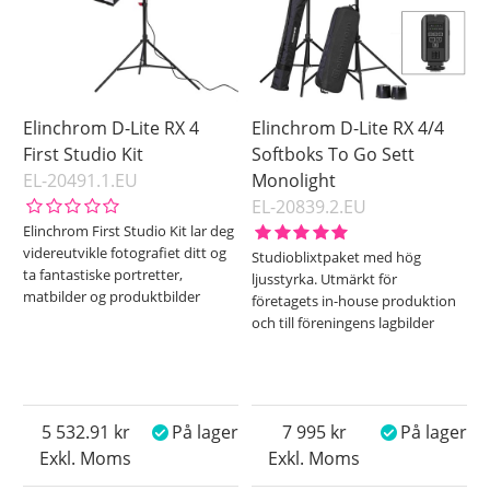
spretter mot. Velg mellom en standard paraply
som sprer lyset bredt og jevnt eller en paraply med
dyp form som gir et noe mer rettet lys.
Elinchrom D-Lite RX 4
Elinchrom D-Lite RX 4/4
First Studio Kit
Softboks To Go Sett
EL-20491.1.EU
Monolight
EL-20839.2.EU
Elinchrom First Studio Kit lar deg
videreutvikle fotografiet ditt og
Studioblixtpaket med hög
ta fantastiske portretter,
ljusstyrka. Utmärkt för
matbilder og produktbilder
företagets in-house produktion
och till föreningens lagbilder
5 532.91
På lager
7 995
På lager
Exkl. Moms
Exkl. Moms