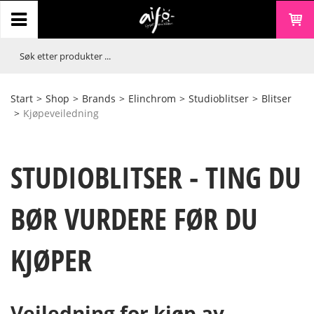
Start
>
Shop
>
Brands
>
Elinchrom
>
Studioblitser
>
Blitser
>
Kjøpeveiledning
STUDIOBLITSER - TING DU
BØR VURDERE FØR DU
KJØPER
Veiledning for kjøp av