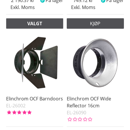
2 190.37
På lager
749.12
På lager
Exkl. Moms
Exkl. Moms
VALGT
KJØP
Elinchrom OCF Barndoors
Elinchrom OCF Wide
EL-26002
Reflector 16cm
EL-26090