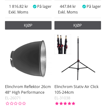
1 816.82
På lager
447.84
På lager
Exkl. Moms
Exkl. Moms
KJØP
KJØP
Elinchrom Reflektor 26cm
Elinchrom Stativ Air Click
48° High Performance
105-244cm
EL-26071
EL-31038