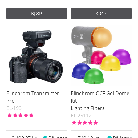
KJØP
KJØP
Elinchrom Transmitter
Elinchrom OCF Gel Dome
Pro
Kit
EL-193
Lighting Filters
EL-25112