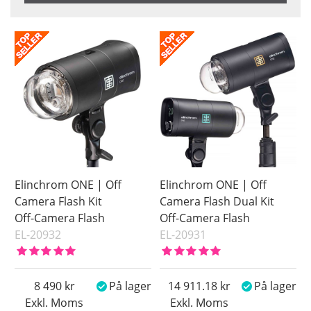
Benämning
Saldo
På lager
Pris
Elinchrom ONE | Off
Elinchrom ONE | Off
Camera Flash Kit
Camera Flash Dual Kit
Off-Camera Flash
Off-Camera Flash
EL-20932
EL-20931
8 490
På lager
14 911.18
På lager
Exkl. Moms
Exkl. Moms