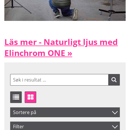
Läs mer - Naturligt ljus med
Elinchrom ONE »
Sortere på
Artikelkod
Filter