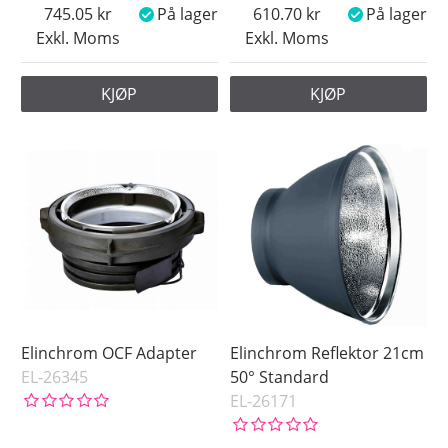
745.05
På lager
610.70
På lager
Exkl. Moms
Exkl. Moms
KJØP
KJØP
Elinchrom OCF Adapter
Elinchrom Reflektor 21cm
EL-26345
50° Standard
EL-26171