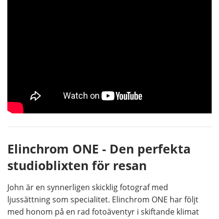
Elinchrom ONE - Den perfekta
studioblixten för resan
John är en synnerligen skicklig fotograf med
ljussättning som specialitet. Elinchrom ONE har följt
med honom på en rad fotoäventyr i skiftande klimat