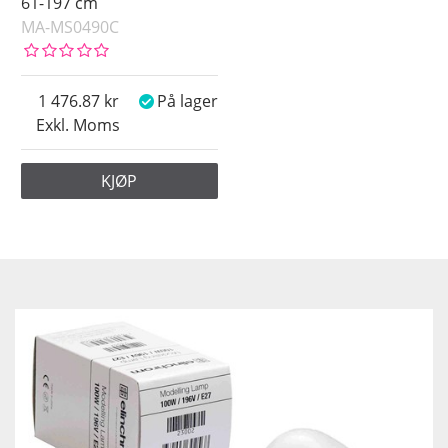
61-197 cm
MA-MS0490C
1 476.87
På lager
Exkl. Moms
KJØP