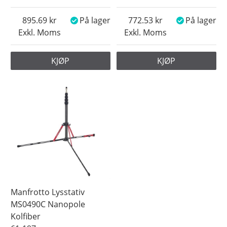
895.69
På lager
772.53
På lager
Exkl. Moms
Exkl. Moms
KJØP
KJØP
Manfrotto Lysstativ
MS0490C Nanopole
Kolfiber