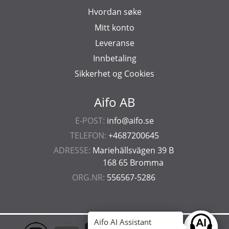
Hvordan søke
Mitt konto
Leveranse
Innbetaling
Sikkerhet og Cookies
Aifo AB
E-POST:
info@aifo.se
TELEFON:
+4687200645
ADRESSE:
Mariehällsvägen 39 B
168 65 Bromma
ORG.NR:
556567-5286
Aifo AI Assistant
Ask anyt