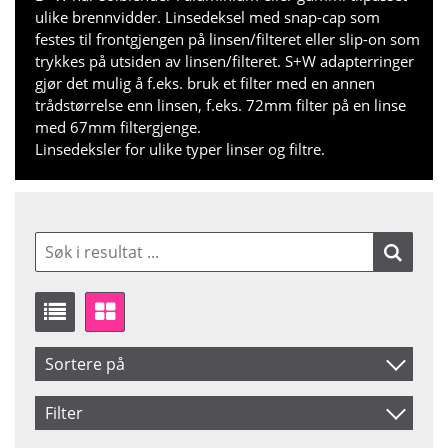
ulike brennvidder. Linsedeksel med snap-cap som
festes til frontgjengen på linsen/filteret eller slip-on som
trykkes på utsiden av linsen/filteret. S+W adapterringer
gjør det mulig å f.eks. bruk et filter med en annen
trådstørrelse enn linsen, f.eks. 72mm filter på en linse
med 67mm filtergjenge.
Linsedeksler for ulike typer linser og filtre.
Sortere på
Artikelkod
Filter
Benämning
Saldo