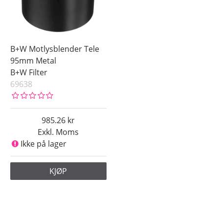
B+W Motlysblender Tele
95mm Metal
B+W Filter
69638
985.26
Exkl. Moms
Ikke på lager
KJØP