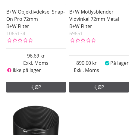
B+W Objektivdeksel Snap-
B+W Motlysblender
On Pro 72mm
Vidvinkel 72mm Metal
B+W Filter
B+W Filter
1065134
69651
96.69
Exkl. Moms
890.60
På lager
Ikke på lager
Exkl. Moms
KJØP
KJØP