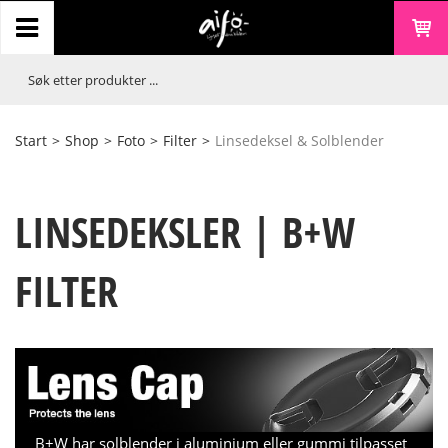
Start
>
Shop
>
Foto
>
Filter
>
Linsedeksel & Solblender
LINSEDEKSLER | B+W
FILTER
B+W har solblender i aluminium eller gummi tilpasset