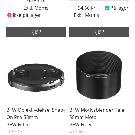
90.59
Exkl. Moms
94.66
På lager
Ikke på lager
Exkl. Moms
KJØP
KJØP
B+W Objektivdeksel Snap-
B+W Motlysblender Tele
On Pro 58mm
58mm Metal
B+W Filter
B+W Filter
1065131
41196