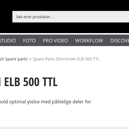
STUDIO
FOTO
PRO VIDEO
WORKFLOW
DISCOV
ash Spare parts
>
Spare Parts Elinchrom ELB 500 TTL
ELB 500 TTL
old optimal ytelse med pålitelige deler for