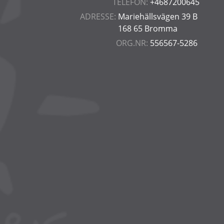
TELEFON:
+4687200645
ADRESSE:
Mariehällsvägen 39 B
168 65 Bromma
ORG.NR:
556567-5286