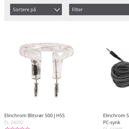
Sortere på
Filter
Saldo
Artikelkod
På lager
Benämning
Pris
Elinchrom Blitsrør 500 J HSS
Elinchrom S
EL-24092
PC-synk