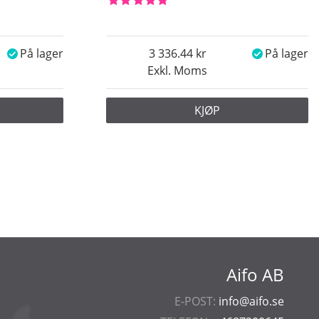
På lager
3 336.44
På lager
Exkl. Moms
KJØP
Aifo AB
E-POST:
info@aifo.se