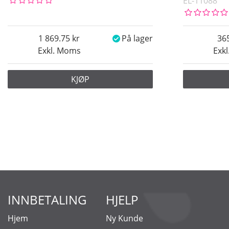
EL-11088
1 869.75
På lager
36
Exkl. Moms
Exk
KJØP
INNBETALING
HJELP
Hjem
Ny Kunde