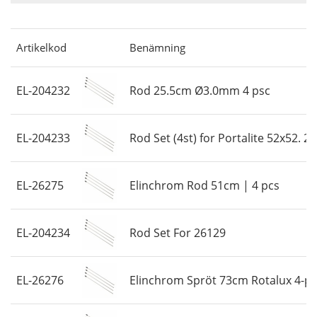
Saldo
På lager
Pris
Artikelkod
Benämning
EL-204232
Rod 25.5cm Ø3.0mm 4 psc
EL-204233
Rod Set (4st) for Portalite 52x52. 2
EL-26275
Elinchrom Rod 51cm | 4 pcs
EL-204234
Rod Set For 26129
EL-26276
Elinchrom Spröt 73cm Rotalux 4-p