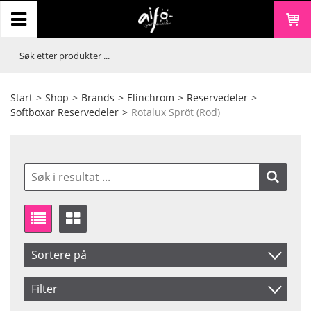
Start
>
Shop
>
Brands
>
Elinchrom
>
Reservedeler
>
Softboxar Reservedeler
>
Rotalux Spröt (Rod)
Sortere på
Artikelkod
Filter
Benämning