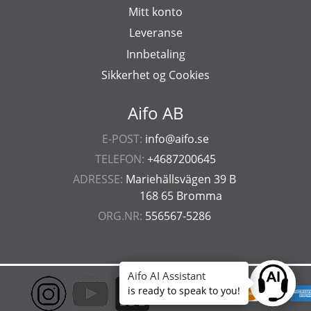
Mitt konto
Leveranse
Innbetaling
Sikkerhet og Cookies
Aifo AB
E-POST:
info@aifo.se
TELEFON:
+4687200645
ADRESSE:
Mariehällsvägen 39 B
168 65 Bromma
ORG.NR:
556567-5286
Aifo AI Assistant
Ask anyt
is ready to speak to you!