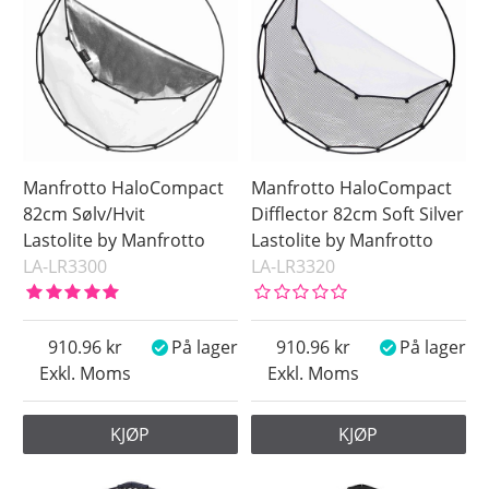
Soft Silver
Vit
Saldo
På lager
Ikke på lager
Pris
Manfrotto HaloCompact
Manfrotto HaloCompact
82cm Sølv/Hvit
Difflector 82cm Soft Silver
Lastolite by Manfrotto
Lastolite by Manfrotto
LA-LR3300
LA-LR3320
910.96
På lager
910.96
På lager
Exkl. Moms
Exkl. Moms
KJØP
KJØP