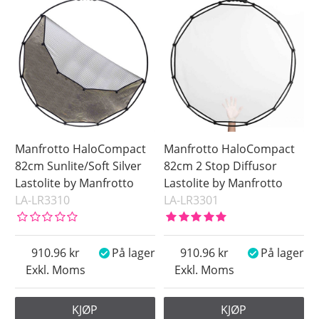
Manfrotto HaloCompact
Manfrotto HaloCompact
82cm Sunlite/Soft Silver
82cm 2 Stop Diffusor
Lastolite by Manfrotto
Lastolite by Manfrotto
LA-LR3310
LA-LR3301
910.96
På lager
910.96
På lager
Exkl. Moms
Exkl. Moms
KJØP
KJØP