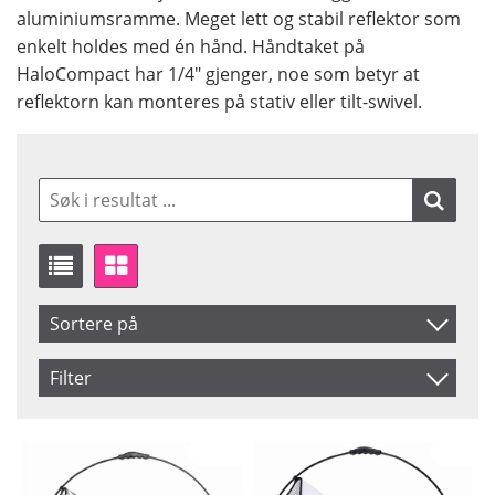
aluminiumsramme. Meget lett og stabil reflektor som
enkelt holdes med én hånd. Håndtaket på
HaloCompact har 1/4" gjenger, noe som betyr at
reflektorn kan monteres på stativ eller tilt-swivel.
Sortere på
Artikelkod
Filter
Benämning
Størrelse
Farge
82 cm
Silver
98 cm
Silver/Vit