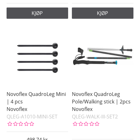
KJØP
KJØP
Novoflex QuadroLeg Mini
Novoflex QuadroLeg
| 4 pcs
Pole/Walking stick | 2pcs
Novoflex
Novoflex
QLEG-A1010-MINI-SET
QLEG-WALK-III-SET2
498.74