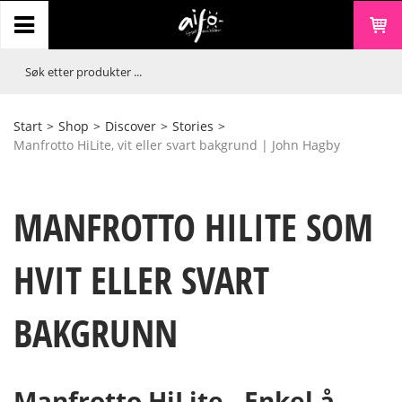
Start
>
Shop
>
Discover
>
Stories
>
Manfrotto HiLite, vit eller svart bakgrund | John Hagby
MANFROTTO HILITE SOM
HVIT ELLER SVART
BAKGRUNN
Manfrotto HiLite - Enkel å