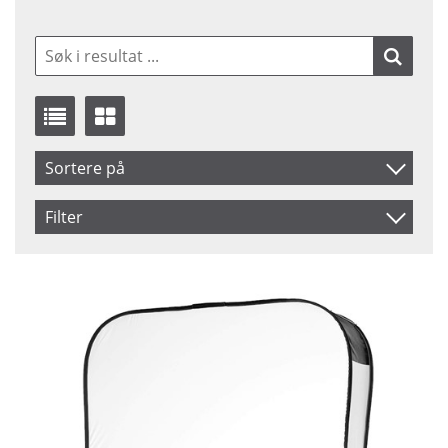
Sortere på
Benämning
Filter
Saldo
På lager
Snart på lager
Pris