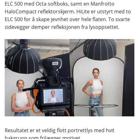
ELC 500 med Octa softboks, samt en Manfrotto
HaloCompact reflektorskjerm. HiLite er utstyrt med to
ELC 500 for å skape jevnhet over hele flaten. To svarte
sidevegger demper refleksjonen fra lysoppsettet.
Resultatet er et veldig flott portrettlys med hvit
bakgrunn som frilægger motivet.