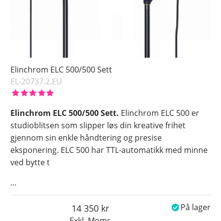
Elinchrom ELC 500/500 Sett
EL-20737.2.EU
Elinchrom ELC 500/500 Sett.
Elinchrom ELC 500 er
studioblitsen som slipper løs din kreative frihet
gjennom sin enkle håndtering og presise
eksponering. ELC 500 har TTL-automatikk med minne
ved bytte t
…
14 350
På lager
Exkl. Moms