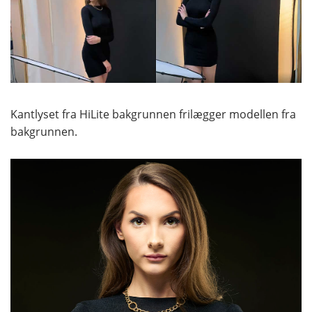
Kantlyset fra HiLite bakgrunnen frilægger modellen fra
bakgrunnen.