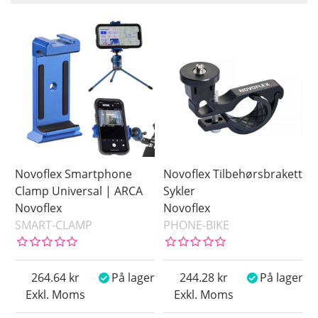
Saldo
På lager
Pris
Novoflex Smartphone
Novoflex Tilbehørsbrakett
Clamp Universal | ARCA
Sykler
Novoflex
Novoflex
SMART-CLAMP
PHONE-BIKE
264.64
På lager
244.28
På lager
Exkl. Moms
Exkl. Moms