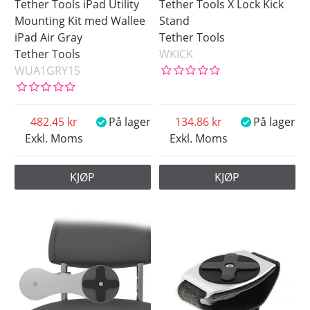
Tether Tools iPad Utility
Tether Tools X Lock Kick
Mounting Kit med Wallee
Stand
iPad Air Gray
Tether Tools
Tether Tools
WKICK
WUA1GRY15
482.45
På lager
134.86
På lager
Exkl. Moms
Exkl. Moms
KJØP
KJØP