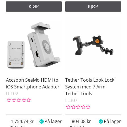
KJØP
KJØP
Accsoon SeeMo HDMI to
Tether Tools Look Lock
iOS Smartphone Adapter
System med 7 Arm
UIT02
Tether Tools
LL307
1 754.74
På lager
804.08
På lager