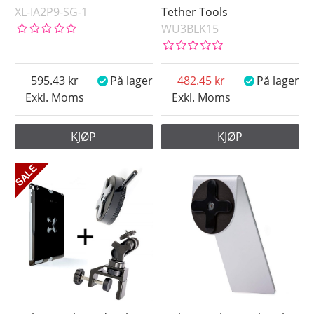
XL-IA2P9-SG-1
Tether Tools
WU3BLK15
595.43
På lager
482.45
På lager
Exkl. Moms
Exkl. Moms
KJØP
KJØP