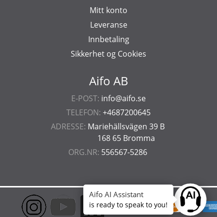
Mitt konto
Leveranse
Innbetaling
Sikkerhet og Cookies
Aifo AB
E-POST:
info@aifo.se
TELEFON:
+4687200645
ADRESSE:
Mariehällsvägen 39 B
168 65 Bromma
ORG.NR:
556567-5286
Aifo AI Assistant
Ask anyt
is ready to speak to you!