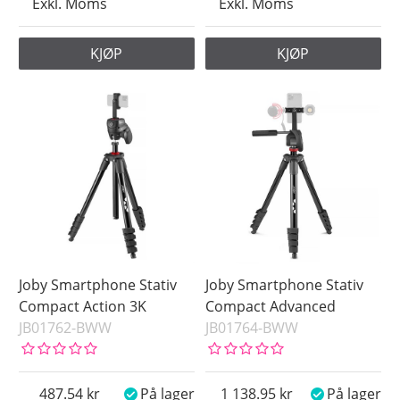
Exkl. Moms
Exkl. Moms
KJØP
KJØP
Joby Smartphone Stativ
Joby Smartphone Stativ
Compact Action 3K
Compact Advanced
JB01762-BWW
JB01764-BWW
487.54
På lager
1 138.95
På lager