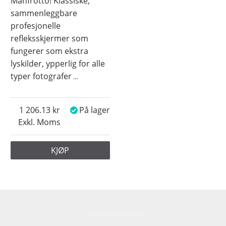
Manfrotto! Klassiske,
sammenleggbare
profesjonelle
refleksskjermer som
fungerer som ekstra
lyskilder, ypperlig for alle
typer fotografer
…
1 206.13
På lager
Exkl. Moms
KJØP