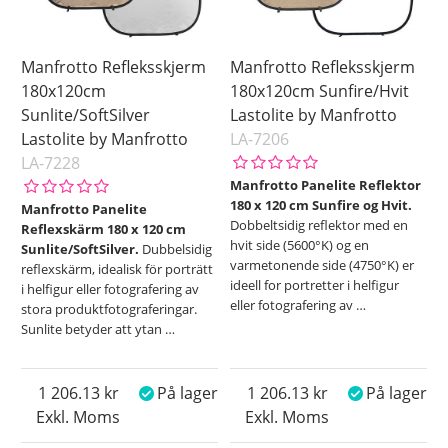
Manfrotto Refleksskjerm
Manfrotto Refleksskjerm
180x120cm
180x120cm Sunfire/Hvit
Sunlite/SoftSilver
Lastolite by Manfrotto
Lastolite by Manfrotto
LA-7206
LA-7228
Manfrotto Panelite Reflektor
180 x 120 cm Sunfire og Hvit.
Manfrotto Panelite
Dobbeltsidig reflektor med en
Reflexskärm 180 x 120 cm
hvit side (5600°K) og en
Sunlite/SoftSilver.
Dubbelsidig
varmetonende side (4750°K) er
reflexskärm, idealisk för porträtt
ideell for portretter i helfigur
i helfigur eller fotografering av
eller fotografering av
…
stora produktfotograferingar.
Sunlite betyder att ytan
…
1 206.13
På lager
1 206.13
På lager
Exkl. Moms
Exkl. Moms