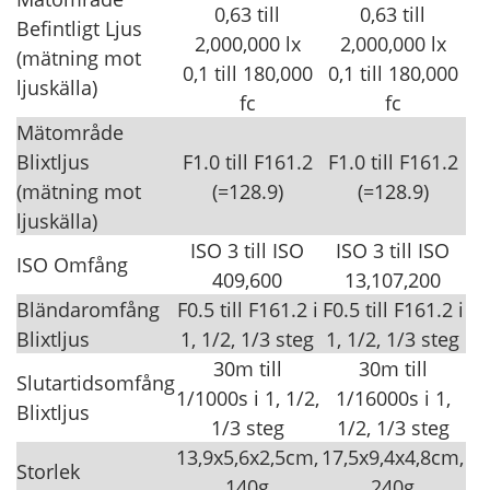
0,63 till
0,63 till
Befintligt Ljus
2,000,000 lx
2,000,000 lx
(mätning mot
0,1 till 180,000
0,1 till 180,000
ljuskälla)
fc
fc
Mätområde
Blixtljus
F1.0 till F161.2
F1.0 till F161.2
(mätning mot
(=128.9)
(=128.9)
ljuskälla)
ISO 3 till ISO
ISO 3 till ISO
ISO Omfång
409,600
13,107,200
Bländaromfång
F0.5 till F161.2 i
F0.5 till F161.2 i
Blixtljus
1, 1/2, 1/3 steg
1, 1/2, 1/3 steg
30m till
30m till
Slutartidsomfång
1/1000s i 1, 1/2,
1/16000s i 1,
Blixtljus
1/3 steg
1/2, 1/3 steg
13,9x5,6x2,5cm,
17,5x9,4x4,8cm,
Storlek
140g
240g