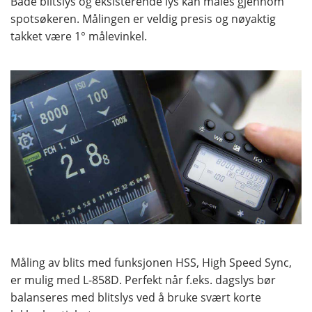
Både blitslys og eksisterende lys kan måles gjennom
spotsøkeren. Målingen er veldig presis og nøyaktig
takket være 1° målevinkel.
Måling av blits med funksjonen HSS, High Speed ​​​​Sync,
er mulig med L-858D. Perfekt når f.eks. dagslys bør
balanseres med blitslys ved å bruke svært korte