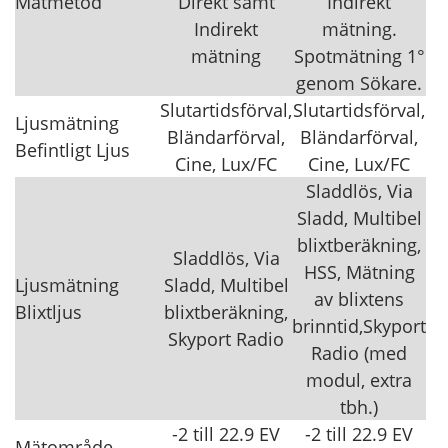
Mätmetod
Direkt samt
Indirekt
Indirekt
mätning.
mätning
Spotmätning 1°
genom Sökare.
Slutartidsförval,
Slutartidsförval,
Ljusmätning
Bländarförval,
Bländarförval,
Befintligt Ljus
Cine, Lux/FC
Cine, Lux/FC
Sladdlös, Via
Sladd, Multibel
blixtberäkning,
Sladdlös, Via
HSS, Mätning
Ljusmätning
Sladd, Multibel
av blixtens
Blixtljus
blixtberäkning,
brinntid,Skyport
Skyport Radio
Radio (med
modul, extra
tbh.)
-2 till 22.9 EV
-2 till 22.9 EV
Mätområde