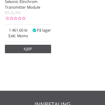
Sekonic Elinchrom
Transmitter Module
RT-EL/PX
1 461.60
På lager
Exkl. Moms
KJØP
INNBETALING