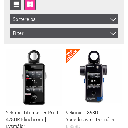
Sortere på
Artikelkod
Filter
Benämning
Saldo
På lager
Ikke på lager
Pris
Sekonic Litemaster Pro L-
Sekonic L-858D
478DR Elinchrom |
Speedmaster Lysmåler
Lysmåler
L-858D