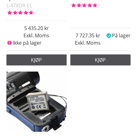
L-478DR-EL
5 435.20
Exkl. Moms
7 727.35
På lager
Ikke på lager
Exkl. Moms
KJØP
KJØP