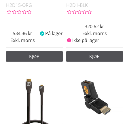
H2D15-ORG
H2D1-BLK
320.62
534.36
På lager
Exkl. moms
Exkl. moms
Ikke på lager
KJØP
KJØP