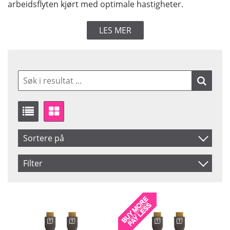
arbeidsflyten kjørt med optimale hastigheter.
LES MER
Sortere på
Artikelkod
Filter
Benämning
From
To
HDMI 2.0
Female
HDMI A
HDMI 2.0
HDMI Micro
HDMI A