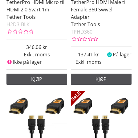
TetherPro HDMI Micro til
TetherPro HDMI Male til
HDMI 2.0 Svart 1m
Female 360 Swivel
Tether Tools
Adapter
H2D3-BLK
Tether Tools
TPHD360
346.06
Exkl. moms
137.41
På lager
Ikke på lager
Exkl. moms
KJØP
KJØP