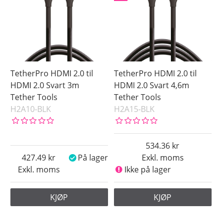
HDMI Mini
Male
Saldo
På lager
Ikke på lager
TetherPro HDMI 2.0 til
TetherPro HDMI 2.0 til
Pris
HDMI 2.0 Svart 3m
HDMI 2.0 Svart 4,6m
Tether Tools
Tether Tools
H2A10-BLK
H2A15-BLK
534.36
427.49
På lager
Exkl. moms
Exkl. moms
Ikke på lager
KJØP
KJØP