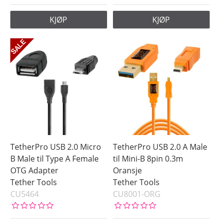
KJØP
KJØP
TetherPro USB 2.0 Micro
TetherPro USB 2.0 A Male
B Male til Type A Female
til Mini-B 8pin 0.3m
OTG Adapter
Oransje
Tether Tools
Tether Tools
CU5464
CU8001-ORG