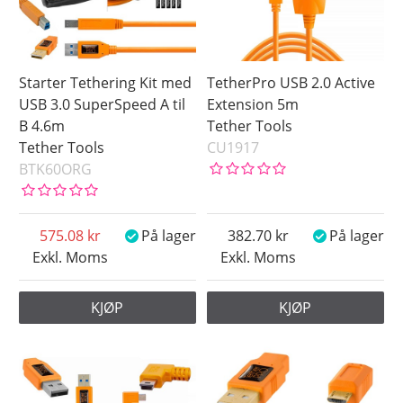
På lager
Snart på lager
Ikke på lager
Starter Tethering Kit med
TetherPro USB 2.0 Active
Pris
USB 3.0 SuperSpeed A til
Extension 5m
B 4.6m
Tether Tools
Tether Tools
CU1917
BTK60ORG
575.08
På lager
382.70
På lager
Exkl. Moms
Exkl. Moms
KJØP
KJØP