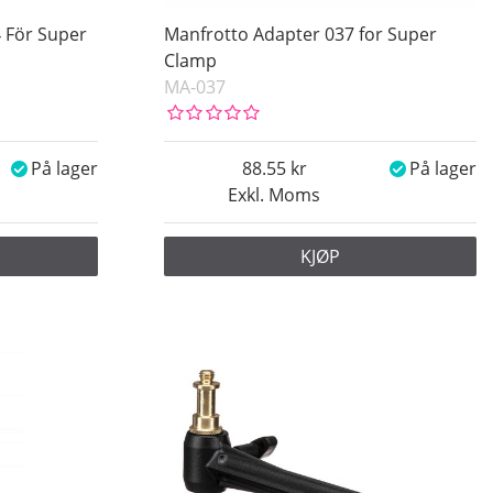
 För Super
Manfrotto Adapter 037 for Super
Clamp
MA-037
På lager
88.55
På lager
Exkl. Moms
KJØP