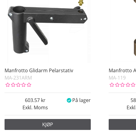
Manfrotto Glidarm Pelarstativ
Manfrotto 
MA-231ARM
MA-119
603.57
På lager
58
Exkl. Moms
Exk
KJØP