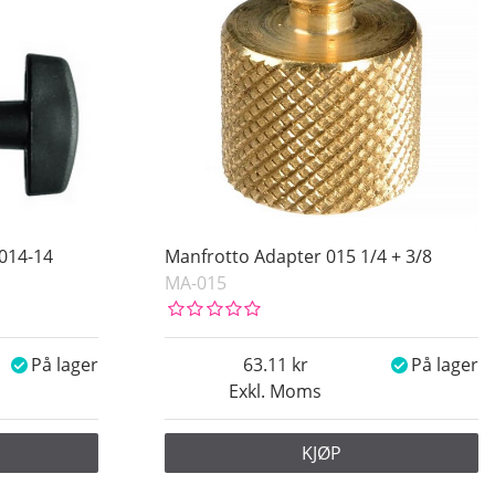
014-14
Manfrotto Adapter 015 1/4 + 3/8
MA-015
På lager
63.11
På lager
Exkl. Moms
KJØP