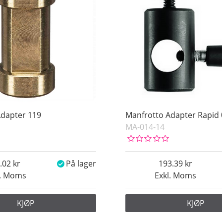
Adapter 119
Manfrotto Adapter Rapid 
MA-014-14
.02
På lager
193.39
l. Moms
Exkl. Moms
KJØP
KJØP