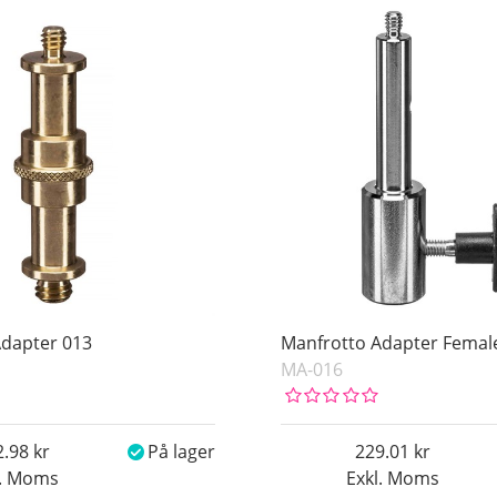
Adapter 013
Manfrotto Adapter Femal
MA-016
2.98
På lager
229.01
l. Moms
Exkl. Moms