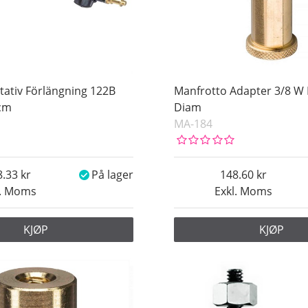
tativ Förlängning 122B
Manfrotto Adapter 3/8 W 
0cm
Diam
MA-184
8.33
På lager
148.60
l. Moms
Exkl. Moms
KJØP
KJØP