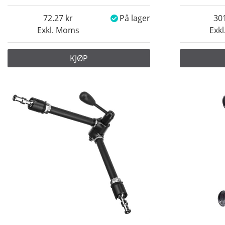
72.27
På lager
30
Exkl. Moms
Exk
KJØP