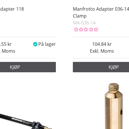
Adapter 118
Manfrotto Adapter 036-14
Clamp
MA-036-14
.55
På lager
104.84
l. Moms
Exkl. Moms
KJØP
KJØP