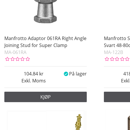
Manfrotto Adaptor 061RA Right Angle
Manfrotto S
Joining Stud for Super Clamp
Svart 48-8
MA-061RA
MA-122B
104.84
På lager
41
Exkl. Moms
Exk
KJØP