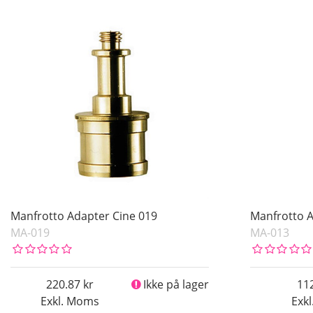
Manfrotto Adapter Cine 019
Manfrotto 
MA-019
MA-013
220.87
Ikke på lager
11
Exkl. Moms
Exk