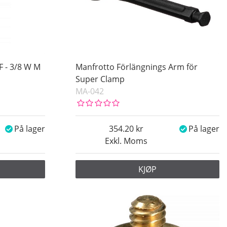
F - 3/8 W M
Manfrotto Förlängnings Arm för
Super Clamp
MA-042
På lager
354.20
På lager
Exkl. Moms
KJØP