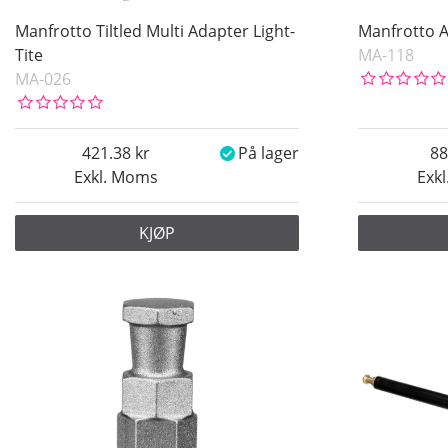
Manfrotto Tiltled Multi Adapter Light-
Manfrotto 
Tite
MA-118
MA-026
421.38
På lager
88
Exkl. Moms
Exk
KJØP