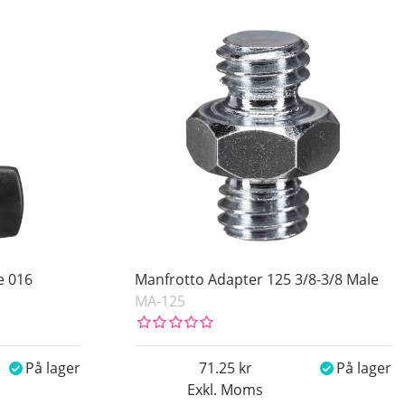
e 016
Manfrotto Adapter 125 3/8-3/8 Male
MA-125
På lager
71.25
På lager
Exkl. Moms