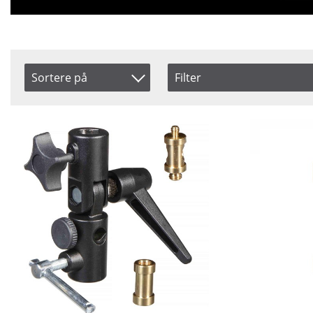
Sortere på
Filter
Saldo
Artikelkod
På lager
Benämning
Ikke på lager
Pris