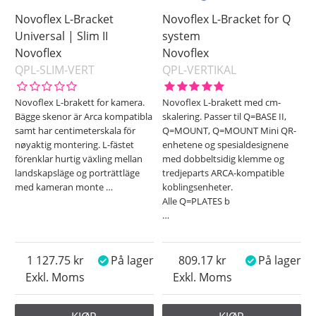
Novoflex L-Bracket
Novoflex L-Bracket for Q
Universal | Slim II
system
Novoflex
Novoflex
QPL-SLIM-VERT
QPL-VERTIKAL
Novoflex L-brakett for kamera.
Novoflex L-brakett med cm-
Bägge skenor är Arca kompatibla
skalering. Passer til Q=BASE II,
samt har centimeterskala för
Q=MOUNT, Q=MOUNT Mini QR-
nøyaktig montering. L-fästet
enhetene og spesialdesignene
förenklar hurtig växling mellan
med dobbeltsidig klemme og
landskapsläge og porträttläge
tredjeparts ARCA-kompatible
med kameran monte
…
koblingsenheter.
Alle Q=PLATES b
…
1 127.75
På lager
809.17
På lager
Exkl. Moms
Exkl. Moms