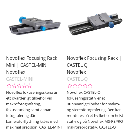
Ikke på lager
Pris
Novoflex Focusing Rack
Novoflex Focusing Rack |
Mini | CASTEL-MINI
CASTEL Q
Novoflex
Novoflex
CASTEL-MINI
CASTEL-Q
Novoflex fokuseringsskena är
Novoflex CASTEL-Q
ett ovärderligt tillbehör vid
fokuseringsstativ er et
makrofotografering,
uunnværlig tilbehør for makro-
fokusstacking samt annan
og stereofotografering. Den kan
fotografering där
monteres på et hvilket som helst
kameraförflyttning krävs med
stativ og på Novoflex MS-REPRO
maximal precision. CASTEL-MINI
makroreprostativ. CASTEL-Q