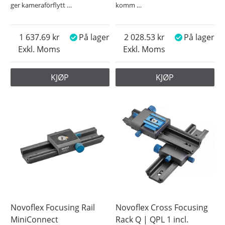
ger kameraförflytt
…
komm
…
1 637.69
På lager
2 028.53
På lager
Exkl. Moms
Exkl. Moms
KJØP
KJØP
Novoflex Focusing Rail
Novoflex Cross Focusing
MiniConnect
Rack Q | QPL 1 incl.