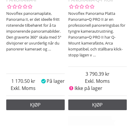
Novoflex panoramaplate,
Novoflex Panorama Platta
Panorama II, er det ideelle fritt
Panorama=Q PRO II är en
roterende tilbehøret for å ta
professionell panoreringsbas för
imponerende panoramabilder.
tyngre kamerautrustning.
Den graverte 360° skala med 5°
Panorama=Q PRO II har Q-
divisjoner er uvurderlig når du
Mount kamerafäste, Arca
panorerer kameraet og
…
kompatibel, och ställbara klick-
stopp lägen v
…
3 790.39
1 170.50
På lager
Exkl. Moms
Exkl. Moms
Ikke på lager
KJØP
KJØP