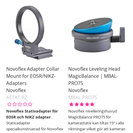
Novoflex Adapter Collar
Novoflex Leveling Head
Mount for EOSR/NIKZ-
MagicBalance | MBAL-
Adapters
PRO75
Novoflex
Novoflex
ASTAT-RZ
MBAL-PRO75
Novoflex Stativadapter för
Novoflex nivelleringshuvud
EOSR och NIKZ adapter
.
MagicBalance PRO75 för
Stativadapter
kamerastativ kan tiltas 15° i alla
specialkonstruerad för Novoflex
riktningar vilket gör att kameran