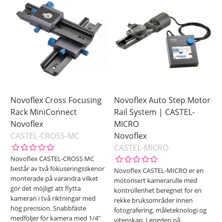
Novoflex Cross Focusing
Novoflex Auto Step Motor
Rack MiniConnect
Rail System | CASTEL-
Novoflex
MICRO
CASTEL-CROSS-MC
Novoflex
CASTEL-MICRO
Novoflex CASTEL-CROSS MC
består av två fokuseringsskenor
Novoflex CASTEL-MICRO er en
monterade på varandra vilket
motorisert kamerarulle med
gör det möjligt att flytta
kontrollenhet beregnet for en
kameran i två riktningar med
rekke bruksområder innen
hög precision. Snabbfäste
fotografering, måleteknologi og
medföljer för kamera med 1/4"
vitenskap. Lengden på