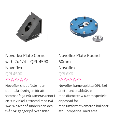
Novoflex Plate Corner
Novoflex Plate Round
with 2x 1/4 | QPL 4590
60mm
Novoflex
Novoflex
QPL4590
QPL6X6
Novoflex snabbfäste - den
Novoflex kameraplatta QPL 6x6
optimala lösningen för att
är ett runt snabbfäste
sammanfoga två kameraskenor i
med diameter Ø 60mm speciellt
en 90° vinkel. Utrustad med två
anpassad för
1/4" skruvar på undersidan och
mediumformatkameror, kulleder
två 1/4" gängor på ovansidan,
etc. Kompatibel med Arca