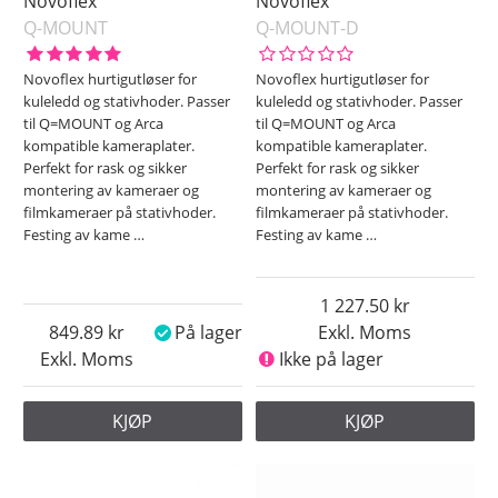
Novoflex
Novoflex
Q-MOUNT
Q-MOUNT-D
Novoflex hurtigutløser for
Novoflex hurtigutløser for
kuleledd og stativhoder. Passer
kuleledd og stativhoder. Passer
til Q=MOUNT og Arca
til Q=MOUNT og Arca
kompatible kameraplater.
kompatible kameraplater.
Perfekt for rask og sikker
Perfekt for rask og sikker
montering av kameraer og
montering av kameraer og
filmkameraer på stativhoder.
filmkameraer på stativhoder.
Festing av kame
…
Festing av kame
…
1 227.50
849.89
På lager
Exkl. Moms
Exkl. Moms
Ikke på lager
KJØP
KJØP