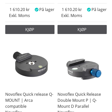
1 610.20
På lager
1 610.20
På lager
Exkl. Moms
Exkl. Moms
KJØP
KJØP
Novoflex Quick release Q-
Novoflex Quick Release
MOUNT | Arca
Double Mount P | Q-
compatible
Mount D Parallel