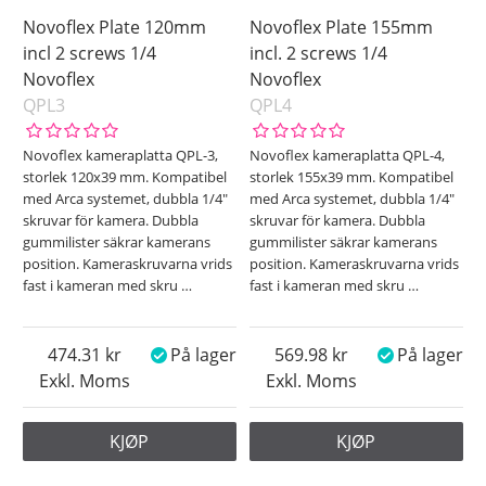
Novoflex Plate 120mm
Novoflex Plate 155mm
incl 2 screws 1/4
incl. 2 screws 1/4
Novoflex
Novoflex
QPL3
QPL4
Novoflex kameraplatta QPL-3,
Novoflex kameraplatta QPL-4,
storlek 120x39 mm. Kompatibel
storlek 155x39 mm. Kompatibel
med Arca systemet, dubbla 1/4"
med Arca systemet, dubbla 1/4"
skruvar för kamera. Dubbla
skruvar för kamera. Dubbla
gummilister säkrar kamerans
gummilister säkrar kamerans
position. Kameraskruvarna vrids
position. Kameraskruvarna vrids
fast i kameran med skru
…
fast i kameran med skru
…
474.31
På lager
569.98
På lager
Exkl. Moms
Exkl. Moms
KJØP
KJØP