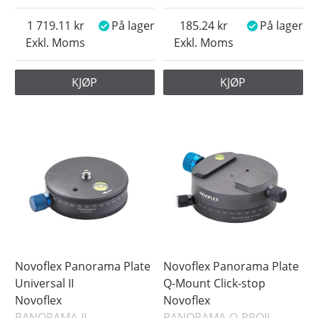
1 719.11
På lager
185.24
På lager
Exkl. Moms
Exkl. Moms
KJØP
KJØP
Novoflex Panorama Plate
Novoflex Panorama Plate
Universal II
Q-Mount Click-stop
Novoflex
Novoflex
PANORAMA-II
PANORAMA-Q-PROII