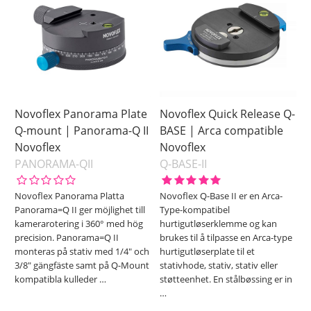
Novoflex Panorama Plate
Novoflex Quick Release Q-
Q-mount | Panorama-Q II
BASE | Arca compatible
Novoflex
Novoflex
PANORAMA-QII
Q-BASE-II
Novoflex Panorama Platta
Novoflex Q-Base II er en Arca-
Panorama=Q II ger möjlighet till
Type-kompatibel
kamerarotering i 360° med hög
hurtigutløserklemme og kan
precision. Panorama=Q II
brukes til å tilpasse en Arca-type
monteras på stativ med 1/4" och
hurtigutløserplate til et
3/8" gängfäste samt på Q-Mount
stativhode, stativ, stativ eller
kompatibla kulleder
…
støtteenhet. En stålbøssing er in
…