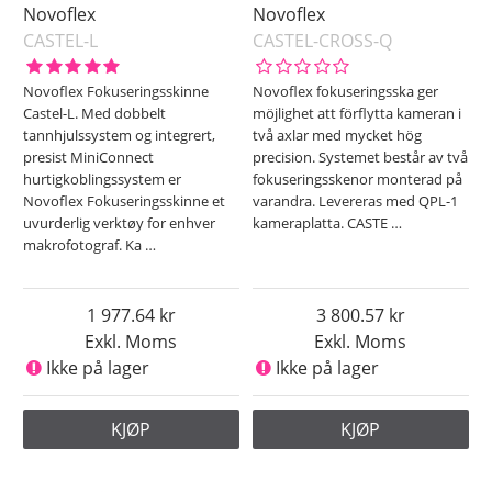
Novoflex
Novoflex
CASTEL-L
CASTEL-CROSS-Q
Novoflex Fokuseringsskinne
Novoflex fokuseringsska ger
Castel-L. Med dobbelt
möjlighet att förflytta kameran i
tannhjulssystem og integrert,
två axlar med mycket hög
presist MiniConnect
precision. Systemet består av två
hurtigkoblingssystem er
fokuseringsskenor monterad på
Novoflex Fokuseringsskinne et
varandra. Levereras med QPL-1
uvurderlig verktøy for enhver
kameraplatta. CASTE
…
makrofotograf. Ka
…
1 977.64
3 800.57
Exkl. Moms
Exkl. Moms
Ikke på lager
Ikke på lager
KJØP
KJØP