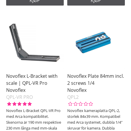
KJØP
KJØP
Novoflex L-Bracket with
Novoflex Plate 84mm incl.
scale | QPL-VR Pro
2 screws 1/4
Novoflex
Novoflex
QPL-VR PRO
QPL2
Novoflex L-Bracket QPL-VR Pro
Novoflex kameraplatta QPL-2,
med Arca kompatibilitet.
storlek 84x39 mm. Kompatibel
Skenorna är 190 mm respektive
med Arca systemet, dubbla 1/4"
230 mm långa med mm-skala
skruvar för kamera. Dubbla