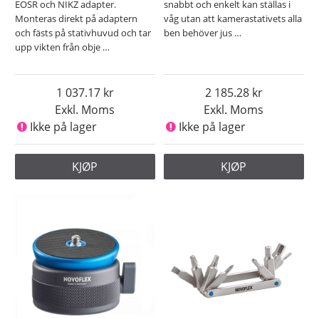
EOSR och NIKZ adapter.
snabbt och enkelt kan ställas i
Monteras direkt på adaptern
våg utan att kamerastativets alla
och fästs på stativhuvud och tar
ben behöver jus
…
upp vikten från obje
…
1 037.17
2 185.28
Exkl. Moms
Exkl. Moms
Ikke på lager
Ikke på lager
KJØP
KJØP