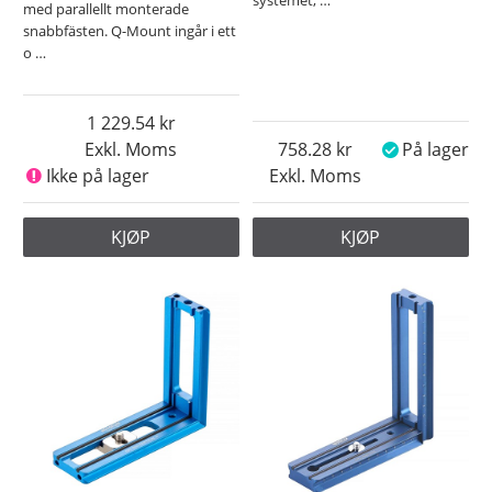
med parallellt monterade
snabbfästen. Q-Mount ingår i ett
o
…
1 229.54
Exkl. Moms
758.28
På lager
Ikke på lager
Exkl. Moms
KJØP
KJØP