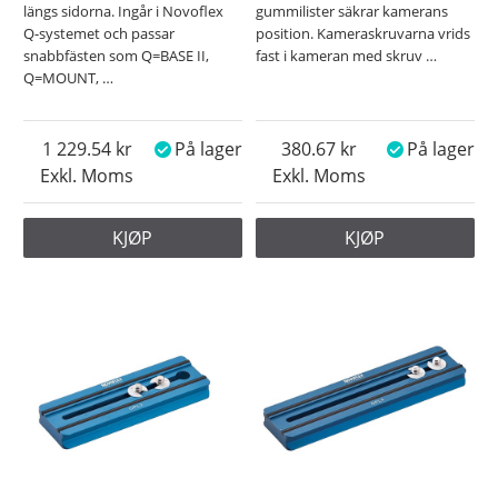
längs sidorna. Ingår i Novoflex
gummilister säkrar kamerans
Q-systemet och passar
position. Kameraskruvarna vrids
snabbfästen som Q=BASE II,
fast i kameran med skruv
…
Q=MOUNT,
…
1 229.54
På lager
380.67
På lager
Exkl. Moms
Exkl. Moms
KJØP
KJØP