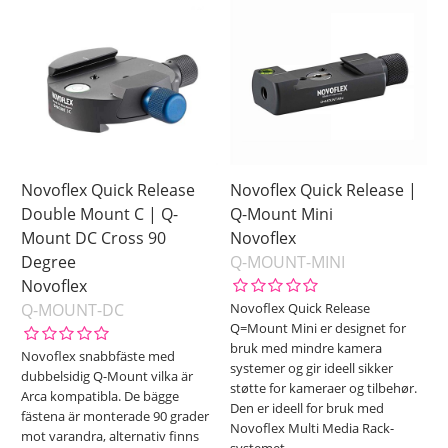
Novoflex Quick Release
Novoflex Quick Release |
Double Mount C | Q-
Q-Mount Mini
Mount DC Cross 90
Novoflex
Degree
Q-MOUNT-MINI
Novoflex
Q-MOUNT-DC
Novoflex Quick Release
Q=Mount Mini er designet for
bruk med mindre kamera
Novoflex snabbfäste med
systemer og gir ideell sikker
dubbelsidig Q-Mount vilka är
støtte for kameraer og tilbehør.
Arca kompatibla. De bägge
Den er ideell for bruk med
fästena är monterade 90 grader
Novoflex Multi Media Rack-
mot varandra, alternativ finns
systemet,
…