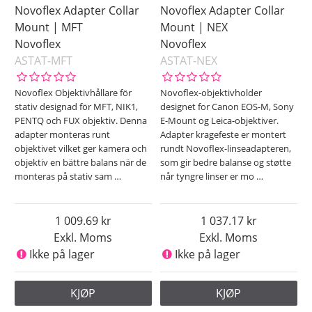
Novoflex Adapter Collar
Novoflex Adapter Collar
Mount | MFT
Mount | NEX
Novoflex
Novoflex
ASTAT-MFT
ASTAT-NEX
Novoflex Objektivhållare för
Novoflex-objektivholder
stativ designad för MFT, NIK1,
designet for Canon EOS-M, Sony
PENTQ och FUX objektiv. Denna
E-Mount og Leica-objektiver.
adapter monteras runt
Adapter kragefeste er montert
objektivet vilket ger kamera och
rundt Novoflex-linseadapteren,
objektiv en bättre balans när de
som gir bedre balanse og støtte
monteras på stativ sam
…
når tyngre linser er mo
…
1 009.69
1 037.17
Exkl. Moms
Exkl. Moms
Ikke på lager
Ikke på lager
KJØP
KJØP