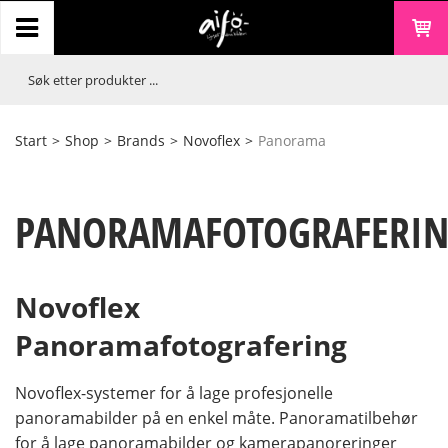
Start
>
Shop
>
Brands
>
Novoflex
>
Panorama
PANORAMAFOTOGRAFERI
Novoflex
Panoramafotografering
Novoflex-systemer for å lage profesjonelle
panoramabilder på en enkel måte. Panoramatilbehør
for å lage panoramabilder og kamerapanoreringer