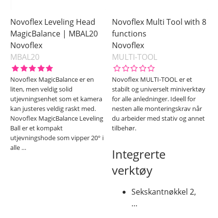
Novoflex Leveling Head
Novoflex Multi Tool with 8
MagicBalance | MBAL20
functions
Novoflex
Novoflex
MBAL20
MULTI-TOOL
Novoflex MagicBalance er en
Novoflex MULTI-TOOL er et
liten, men veldig solid
stabilt og universelt miniverktøy
utjevningsenhet som et kamera
for alle anledninger. Ideell for
kan justeres veldig raskt med.
nesten alle monteringskrav når
Novoflex MagicBalance Leveling
du arbeider med stativ og annet
Ball er et kompakt
tilbehør.
utjevningshode som vipper 20° i
alle
…
Integrerte
verktøy
Sekskantnøkkel 2,
…