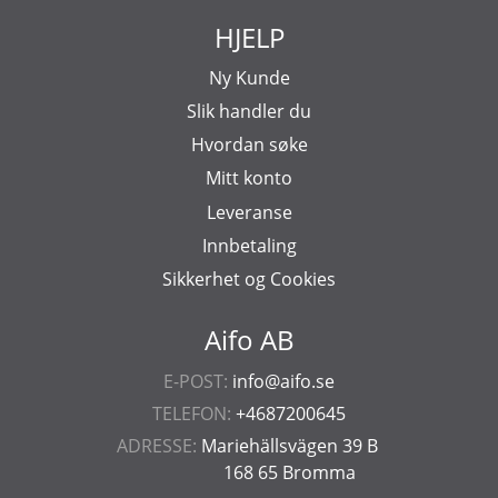
HJELP
Ny Kunde
Slik handler du
Hvordan søke
Mitt konto
Leveranse
Innbetaling
Sikkerhet og Cookies
Aifo AB
E-POST:
info@aifo.se
TELEFON:
+4687200645
ADRESSE:
Mariehällsvägen 39 B
168 65 Bromma