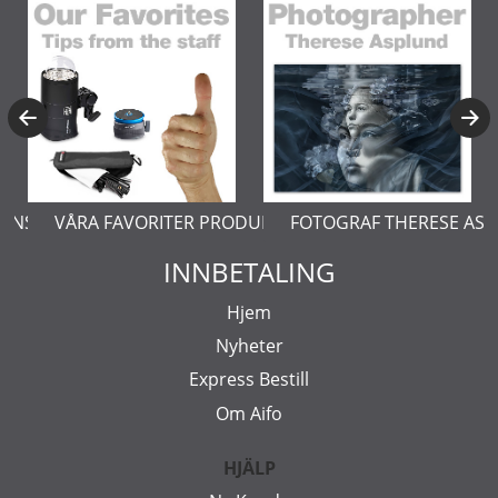
E ASPLUND
LÄR DIG MER OM PRODUKTFOTO
FOTOGRAF JOHN HAGB
INNBETALING
Hjem
Nyheter
Express Bestill
Om Aifo
HJÄLP