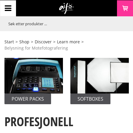
Start
>
Shop
>
Discover
>
Learn more
>
Belysning for Motefotografering
POWER PACKS
SOFTBOXES
PROFESJONELL