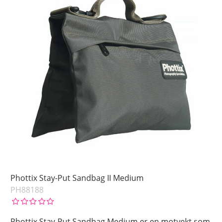
Phottix Stay-Put Sandbag II Medium
PH88188
Phottix Stay-Put Sandbag Medium er en motvekt som