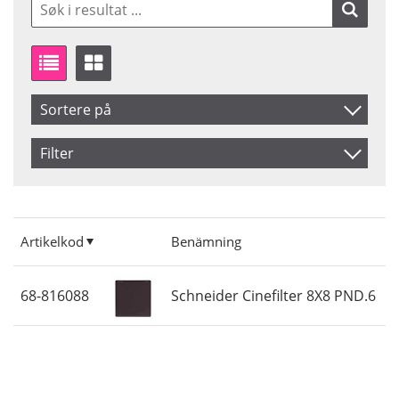
Sortere på
Artikelkod
Filter
Benämning
Saldo
På lager
Artikelkod
Benämning
68-816088
Schneider Cinefilter 8X8 PND.6