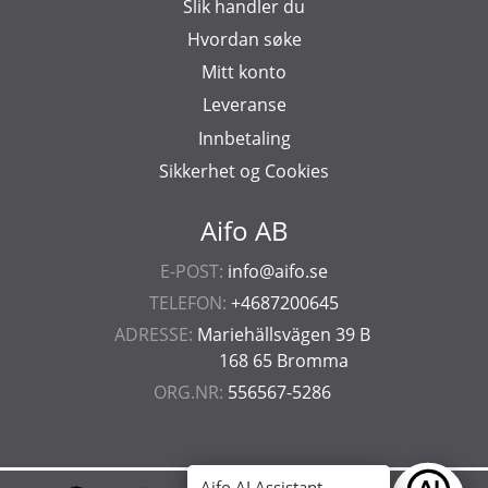
Slik handler du
Hvordan søke
Mitt konto
Leveranse
Innbetaling
Sikkerhet og Cookies
Aifo AB
E-POST:
info@aifo.se
TELEFON:
+4687200645
ADRESSE:
Mariehällsvägen 39 B
168 65 Bromma
ORG.NR:
556567-5286
Aifo AI Assistant