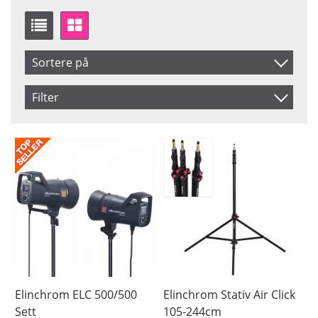
Sortere på
Artikelkod
Filter
Benämning
Saldo
På lager
Snart på lager
Pris
Elinchrom ELC 500/500
Elinchrom Stativ Air Click
Sett
105-244cm