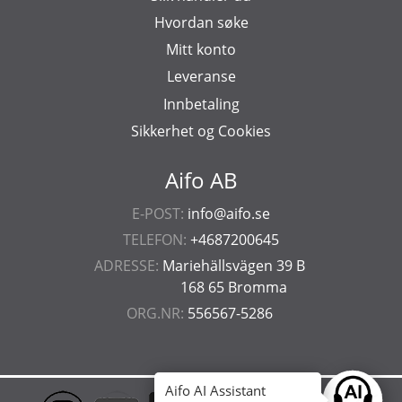
Hvordan søke
Mitt konto
Leveranse
Innbetaling
Sikkerhet og Cookies
Aifo AB
E-POST:
info@aifo.se
TELEFON:
+4687200645
ADRESSE:
Mariehällsvägen 39 B
168 65 Bromma
ORG.NR:
556567-5286
Aifo AI Assistant
Ask anyt