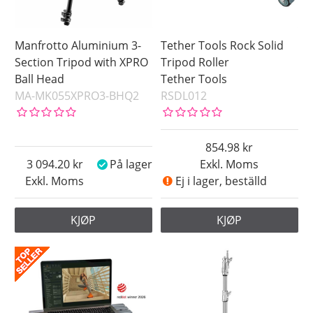
Manfrotto Aluminium 3-
Tether Tools Rock Solid
Section Tripod with XPRO
Tripod Roller
Ball Head
Tether Tools
MA-MK055XPRO3-BHQ2
RSDL012
854.98
3 094.20
På lager
Exkl. Moms
Exkl. Moms
Ej i lager, beställd
KJØP
KJØP