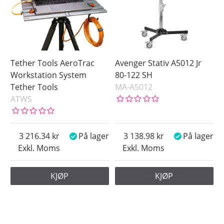
Tether Tools AeroTrac
Avenger Stativ A5012 Jr
Workstation System
80-122 SH
Tether Tools
MA-A5012
ATWS
3 216.34
På lager
3 138.98
På lager
Exkl. Moms
Exkl. Moms
KJØP
KJØP