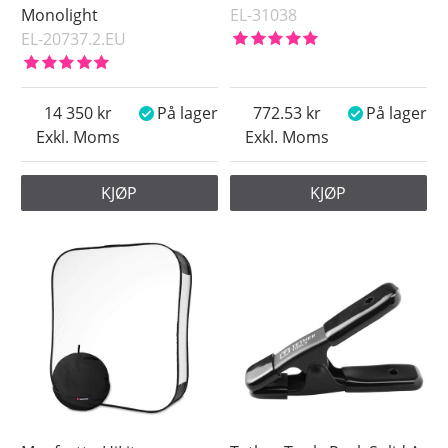
Monolight
EL-31038
EL-20737.2.EU
14 350
På lager
772.53
På lager
Exkl. Moms
Exkl. Moms
KJØP
KJØP