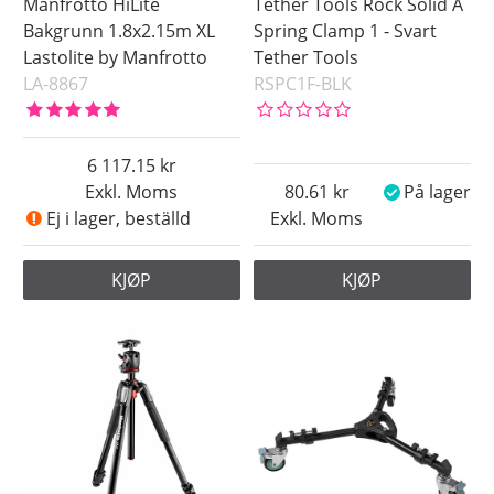
Manfrotto HiLite
Tether Tools Rock Solid A
Bakgrunn 1.8x2.15m XL
Spring Clamp 1 - Svart
Lastolite by Manfrotto
Tether Tools
LA-8867
RSPC1F-BLK
6 117.15
Exkl. Moms
80.61
På lager
Ej i lager, beställd
Exkl. Moms
KJØP
KJØP