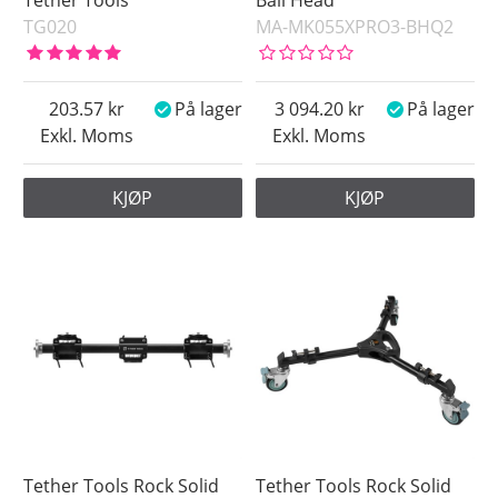
Tether Tools
Ball Head
TG020
MA-MK055XPRO3-BHQ2
203.57
På lager
3 094.20
På lager
Exkl. Moms
Exkl. Moms
KJØP
KJØP
Tether Tools Rock Solid
Tether Tools Rock Solid