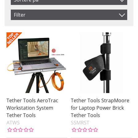
Artikelkod
Filter
Benämning
Saldo
På lager
Snart på lager
Pris
Tether Tools AeroTrac
Tether Tools StrapMoore
Workstation System
for Laptop Power Brick
Tether Tools
Tether Tools
ATWS
SSMRST