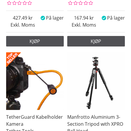
427.49
På lager
167.94
På lager
Exkl. Moms
Exkl. Moms
KJØP
KJØP
TetherGuard Kabelholder
Manfrotto Aluminium 3-
Kamera
Section Tripod with XPRO