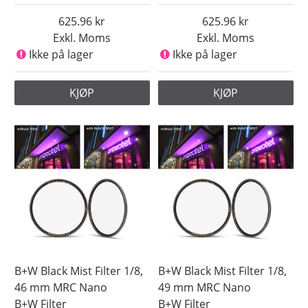
86 mm
625.96
625.96
Exkl. Moms
Exkl. Moms
95 mm
Ikke på lager
Ikke på lager
Strenght
B+W Filter
KJØP
KJØP
Pris
B+W Black Mist Filter 1/8,
B+W Black Mist Filter 1/8,
46 mm MRC Nano
49 mm MRC Nano
B+W Filter
B+W Filter