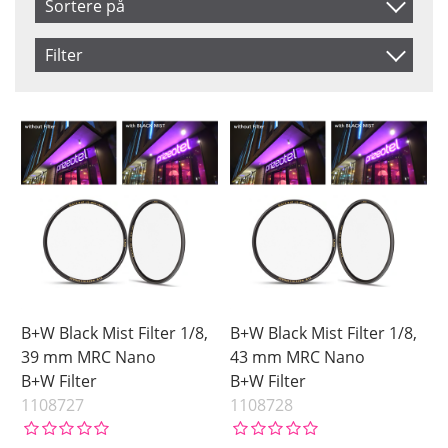
Sortere på
Artikelkod
Filter
Benämning
Size
Saldo
39 mm
På lager
43 mm
Ikke på lager
46 mm
49 mm
52 mm
55 mm
58 mm
62 mm
B+W Black Mist Filter 1/8,
B+W Black Mist Filter 1/8,
67 mm
39 mm MRC Nano
43 mm MRC Nano
B+W Filter
B+W Filter
72 mm
1108727
1108728
77 mm
82 mm