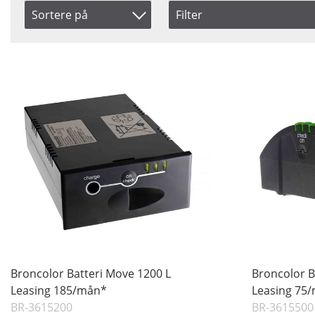
Sortere på
Filter
Saldo
Artikelkod
På lager
Benämning
Ikke på lager
Pris
Broncolor Batteri Move 1200 L
Broncolor Ba
Leasing 185/mån*
Leasing 75
BR-3615200
BR-3615500