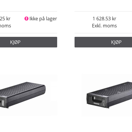
.25
Ikke på lager
1 628.53
 moms
Exkl. moms
KJØP
KJØP