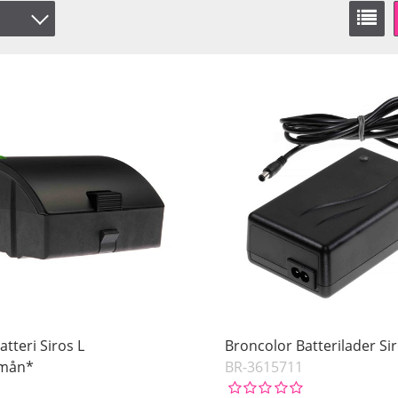
tteri Siros L
Broncolor Batterilader Sir
/mån*
BR-3615711