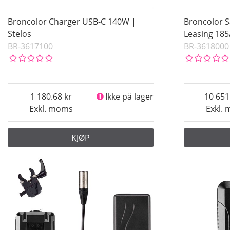
Broncolor Charger USB-C 140W |
Broncolor S
Stelos
Leasing 18
BR-3617100
BR-3618000
1 180.68
Ikke på lager
10 651
Exkl. moms
Exkl.
KJØP