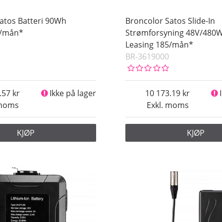
atos Batteri 90Wh
Broncolor Satos Slide-In
5/mån*
Strømforsyning 48V/480
Leasing 185/mån*
BR-3619000
.57
Ikke på lager
10 173.19
 moms
Exkl. moms
KJØP
KJØP