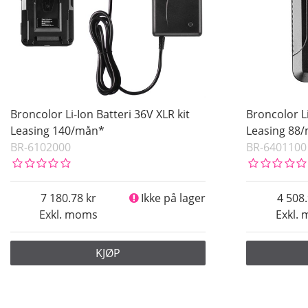
Broncolor Li-Ion Batteri 36V XLR kit
Broncolor Li
Leasing 140/mån*
Leasing 88
BR-6102000
BR-6401100
7 180.78
Ikke på lager
4 508
Exkl. moms
Exkl.
KJØP