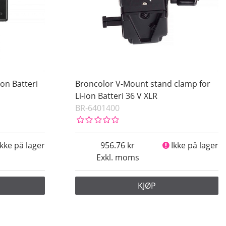
Ion Batteri
Broncolor V-Mount stand clamp for
Li-Ion Batteri 36 V XLR
BR-6401400
Ikke på lager
956.76
Ikke på lager
Exkl. moms
KJØP