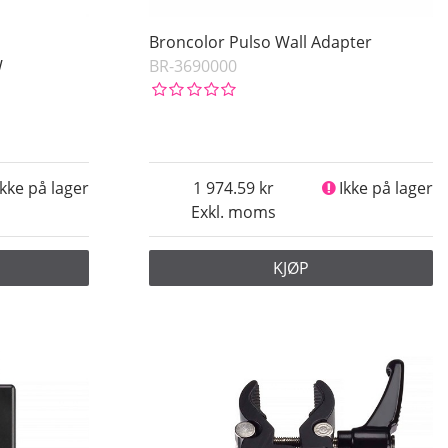
Broncolor Pulso Wall Adapter
W
BR-3690000
Ikke på lager
1 974.59
Ikke på lager
Exkl. moms
KJØP