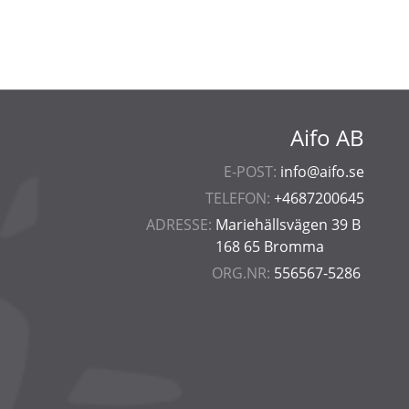
Aifo AB
E-POST:
info@aifo.se
TELEFON:
+4687200645
ADRESSE:
Mariehällsvägen 39 B
168 65 Bromma
ORG.NR:
556567-5286