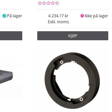
På lager
4 234.17
Ikke på lager
Exkl. moms
KJØP