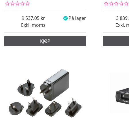
9 537.05
På lager
3 839
Exkl. moms
Exkl.
KJØP