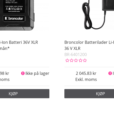
-Ion Batteri 36V XLR
Broncolor Batterilader Li-
/mån*
36 V XLR
BR-6401200
.98
Ikke på lager
2 045.83
 moms
Exkl. moms
KJØP
KJØP