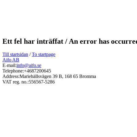
Ett fel har inträffat / An error has occurr
Till startsidan
/
To startpage
Aifo AB
E-mail:
info@aifo.se
Telephone:
+4687200645
Address:
Mariehällsvägen 39 B, 168 65 Bromma
VAT reg. no.:
556567-5286