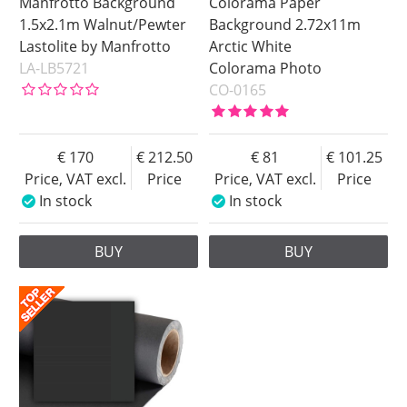
Manfrotto Background
Colorama Paper
1.5x2.1m Walnut/Pewter
Background 2.72x11m
Lastolite by Manfrotto
Arctic White
LA-LB5721
Colorama Photo
CO-0165
170
212.50
81
101.25
Price, VAT excl.
Price
Price, VAT excl.
Price
In stock
In stock
BUY
BUY