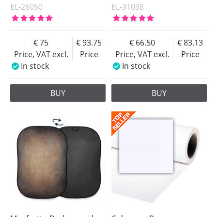
EL-26050
EL-31038
75
93.75
66.50
83.13
Price, VAT excl.
Price
Price, VAT excl.
Price
In stock
In stock
BUY
BUY