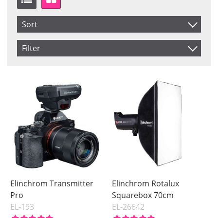
Sort
Item No.
Filter
Product
Saldo
In stock
Price
Price
Elinchrom Transmitter
Elinchrom Rotalux
Pro
Squarebox 70cm
EL-193
EL-26642