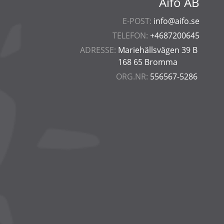
Aifo AB
E-POST:
info@aifo.se
TELEFON:
+4687200645
ADRESSE:
Mariehällsvägen 39 B
168 65 Bromma
ORG.NR:
556567-5286