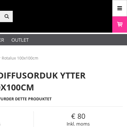
ER
OUTLET
r Rotalux 100x100cm
DIFFUSORDUK YTTER
0X100CM
VURDER DETTE PRODUKTET
80
s
Inkl. moms