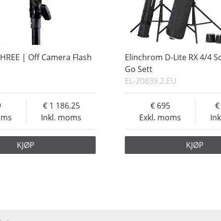
HREE | Off Camera Flash
Elinchrom D-Lite RX 4/4 S
Go Sett
EL-20839.2.EU
9
1 186.25
695
oms
Inkl. moms
Exkl. moms
In
KJØP
KJØP