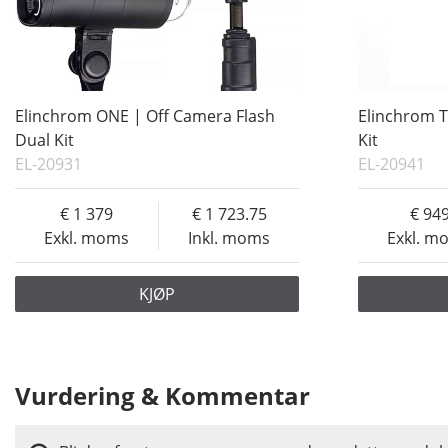
Elinchrom ONE | Off Camera Flash
Elinchrom T
Dual Kit
Kit
EL-20931
EL-20941
1 379
1 723.75
94
Exkl. moms
Inkl. moms
Exkl. m
KJØP
Vurdering & Kommentar