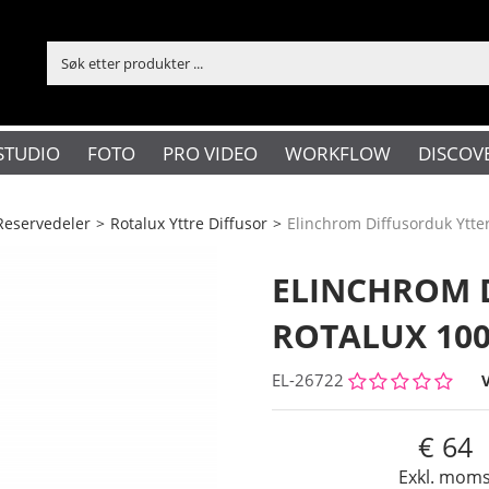
STUDIO
FOTO
PRO VIDEO
WORKFLOW
DISCOV
Reservedeler
>
Rotalux Yttre Diffusor
>
Elinchrom Diffusorduk Ytte
ELINCHROM 
ROTALUX 10
EL-26722
64
Exkl. mom