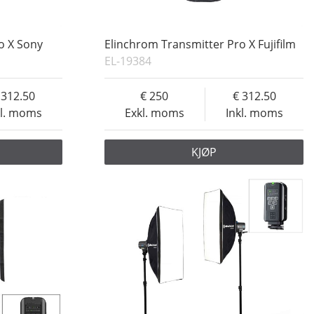
o X Sony
Elinchrom Transmitter Pro X Fujifilm
EL-19384
312.50
250
312.50
kl. moms
Exkl. moms
Inkl. moms
KJØP