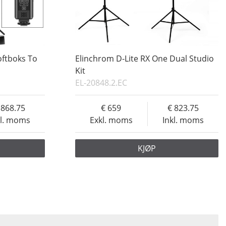
oftboks To
Elinchrom D-Lite RX One Dual Studio
Kit
EL-20848.2.EC
868.75
659
823.75
kl. moms
Exkl. moms
Inkl. moms
KJØP