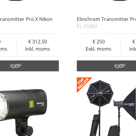
ransmitter Pro X Nikon
Elinchrom Transmitter Pr
EL-19383
0
312.50
250
oms
Inkl. moms
Exkl. moms
In
KJØP
KJØP