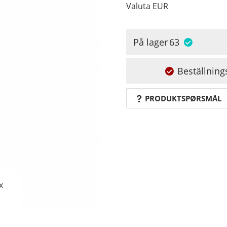
Valuta
EUR
På lager
63
Beställning
PRODUKTSPØRSMÅL
x