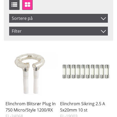
Sortere på
Artikelkod
Filter
Benämning
Saldo
På lager
Inkl. Moms
Pris
Elinchrom Blitsrør Plug In
Elinchrom Sikring 2.5 A
750 Micro/Style 1200/RX
5x20mm 10 st
EL-24068
EL-19003