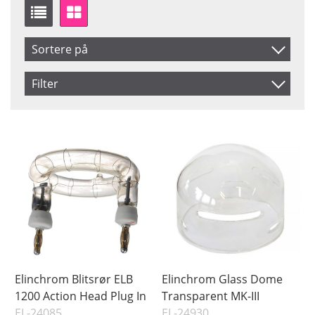
Sortere på
Artikelkod
Filter
Benämning
Saldo
På lager
Inkl. Moms
Pris
Elinchrom Blitsrør ELB
Elinchrom Glass Dome
1200 Action Head Plug In
Transparent MK-III
EL-24085
EL-24930