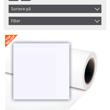
Sortere på
Benämning
Filter
Inkl. Moms
Saldo
På lager
Ikke på lager
Pris