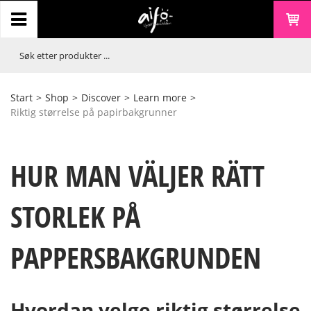
Start
>
Shop
>
Discover
>
Learn more
>
Riktig størrelse på papirbakgrunner
HUR MAN VÄLJER RÄTT
STORLEK PÅ
PAPPERSBAKGRUNDEN
Hvordan velge riktig størrelse