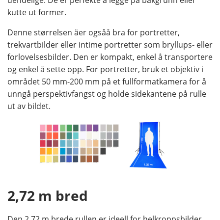
kutte ut former.
Denne størrelsen äer ogsåå bra for portretter,
trekvartbilder eller intime portretter som bryllups- eller
forlovelsesbilder. Den er kompakt, enkel å transportere
og enkel å sette opp. For portretter, bruk et objektiv i
området 50 mm-200 mm på et fullformatkamera for å
unngå perspektivfangst og holde sidekantene på rulle
ut av bildet.
2,72 m bred
Den 2,72 m brede rullen er ideell for helkroppsbilder,