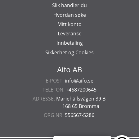
Slik handler du
Hvordan søke
Mitt konto
Leveranse
Innbetaling
Sikkerhet og Cookies
Aifo AB
E-POST:
info@aifo.se
TELEFON:
+4687200645
ADRESSE:
Mariehällsvägen 39 B
168 65 Bromma
ORG.NR:
556567-5286