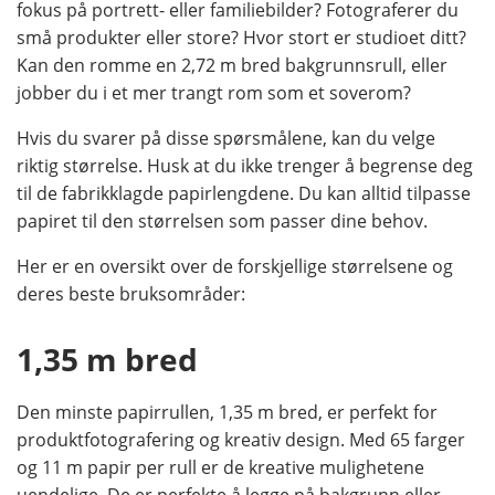
fokus på portrett- eller familiebilder? Fotograferer du
små produkter eller store? Hvor stort er studioet ditt?
Kan den romme en 2,72 m bred bakgrunnsrull, eller
jobber du i et mer trangt rom som et soverom?
Hvis du svarer på disse spørsmålene, kan du velge
riktig størrelse. Husk at du ikke trenger å begrense deg
til de fabrikklagde papirlengdene. Du kan alltid tilpasse
papiret til den størrelsen som passer dine behov.
Her er en oversikt over de forskjellige størrelsene og
deres beste bruksområder:
1,35 m bred
Den minste papirrullen, 1,35 m bred, er perfekt for
produktfotografering og kreativ design. Med 65 farger
og 11 m papir per rull er de kreative mulighetene
uendelige. De er perfekte å legge på bakgrunn eller