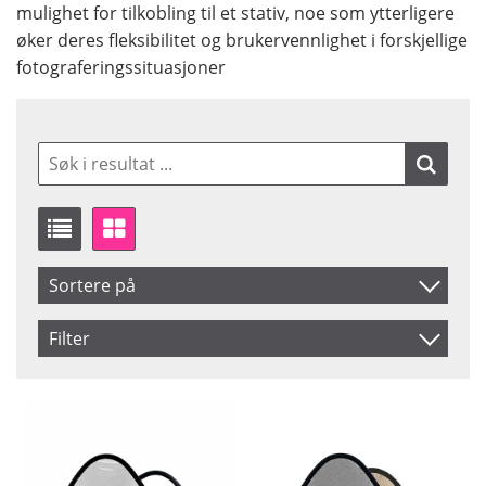
mulighet for tilkobling til et stativ, noe som ytterligere
øker deres fleksibilitet og brukervennlighet i forskjellige
fotograferingssituasjoner
Sortere på
Artikelkod
Filter
Benämning
Farge
Saldo
Difflector
På lager
Inkl. Moms
Gold
Silver