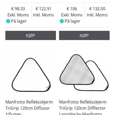
98.33
122.91
106
132.50
Exkl. Moms
Inkl. Moms
Exkl. Moms
Inkl. Moms
På lager
På lager
KJØP
KJØP
Manfrotto Refleksskjerm
Manfrotto Refleksskjerm
TriGrip 120cm Diffusor
TriGrip 120cm Difflector
1(f)-steg
Lastolite by Manfrotto