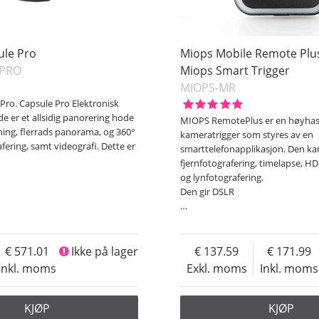
ule Pro
Miops Mobile Remote Plu
-PRO
Miops Smart Trigger
MIOPS-MR
Pro. Capsule Pro Elektronisk
e er et allsidig panorering hode
MIOPS RemotePlus er en høyhas
ning, flerrads panorama, og 360°
kameratrigger som styres av en
ering, samt videografi. Dette er
smarttelefonapplikasjon. Den ka
fjernfotografering, timelapse, H
og lynfotografering.
Den gir DSLR
…
571.01
Ikke på lager
137.59
171.99
Inkl. moms
Exkl. moms
Inkl. moms
KJØP
KJØP