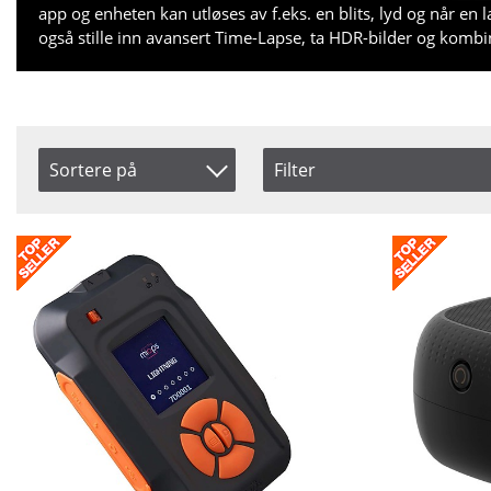
app og enheten kan utløses av f.eks. en blits, lyd og når en
også stille inn avansert Time-Lapse, ta HDR-bilder og kombi
Sortere på
Filter
Saldo
Artikelkod
På lager
Inkl. Moms
Ikke på lager
Benämning
Pris