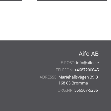
Aifo AB
E-POST:
info@aifo.se
TELEFON:
+4687200645
ADRESSE:
Mariehällsvägen 39 B
168 65 Bromma
ORG.NR:
556567-5286