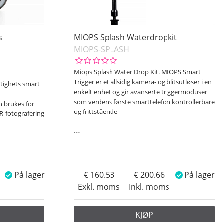
s
MIOPS Splash Waterdropkit
MIOPS-SPLASH
Miops Splash Water Drop Kit. MIOPS Smart
Trigger er et allsidig kamera- og blitsutløser i en
tighets smart
enkelt enhet og gir avanserte triggermoduser
som verdens første smarttelefon kontrollerbare
n brukes for
og frittstående
DR-fotografering
…
På lager
160.53
200.66
På lager
Exkl. moms
Inkl. moms
KJØP