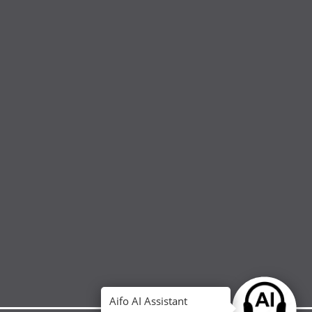
Aifo AI Assistant
Ask anythin