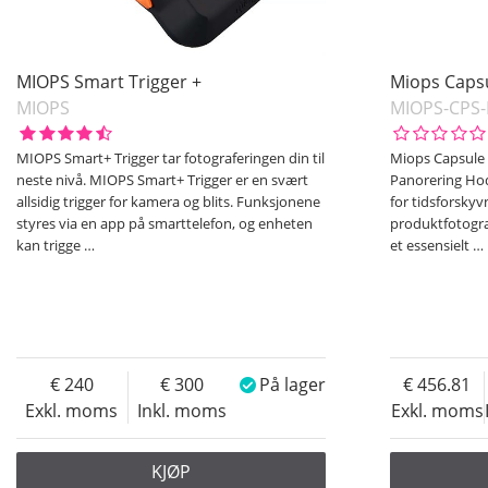
MIOPS Smart Trigger +
Miops Caps
MIOPS
MIOPS-CPS
MIOPS Smart+ Trigger tar fotograferingen din til
Miops Capsule 
neste nivå. MIOPS Smart+ Trigger er en svært
Panorering Hod
allsidig trigger for kamera og blits. Funksjonene
for tidsforskyv
styres via en app på smarttelefon, og enheten
produktfotograf
kan trigge
…
et essensielt
…
240
300
På lager
456.81
Exkl. moms
Inkl. moms
Exkl. moms
KJØP