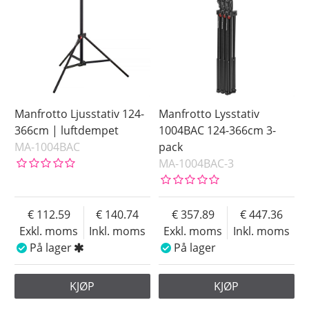
Manfrotto Ljusstativ 124-
Manfrotto Lysstativ
366cm | luftdempet
1004BAC 124-366cm 3-
MA-1004BAC
pack
MA-1004BAC-3
112.59
140.74
357.89
447.36
Exkl. moms
Inkl. moms
Exkl. moms
Inkl. moms
På lager
På lager
KJØP
KJØP