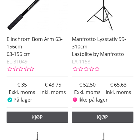
Elinchrom Bom Arm 63-
Manfrotto Lysstativ 99-
156cm
310cm
63-156 cm
Lastolite by Manfrotto
EL-31049
LA-1158
35
43.75
52.50
65.63
Exkl. moms
Inkl. moms
Exkl. moms
Inkl. moms
På lager
Ikke på lager
KJØP
KJØP