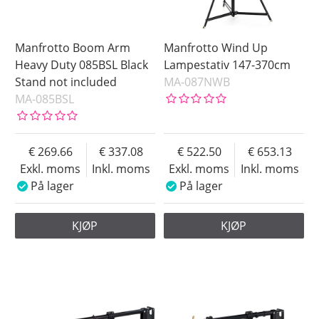
Manfrotto Boom Arm
Manfrotto Wind Up
Heavy Duty 085BSL Black
Lampestativ 147-370cm
Stand not included
MA-087NWB
MA-085BSL
269.66
337.08
522.50
653.13
Exkl. moms
Inkl. moms
Exkl. moms
Inkl. moms
På lager
På lager
KJØP
KJØP