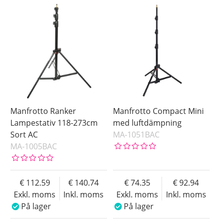
Manfrotto Ranker
Manfrotto Compact Mini
Lampestativ 118-273cm
med luftdämpning
Sort AC
MA-1051BAC
MA-1005BAC
112.59
140.74
74.35
92.94
Exkl. moms
Inkl. moms
Exkl. moms
Inkl. moms
På lager
På lager