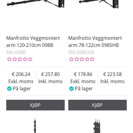
Manfrotto Veggmontert
Manfrotto Veggmontert
arm 120-210cm 098B
arm 78-122cm 098SHB
MA-098B
MA-098SHB
206.24
257.80
178.86
223.58
Exkl. moms
Inkl. moms
Exkl. moms
Inkl. moms
På lager
På lager
KJØP
KJØP