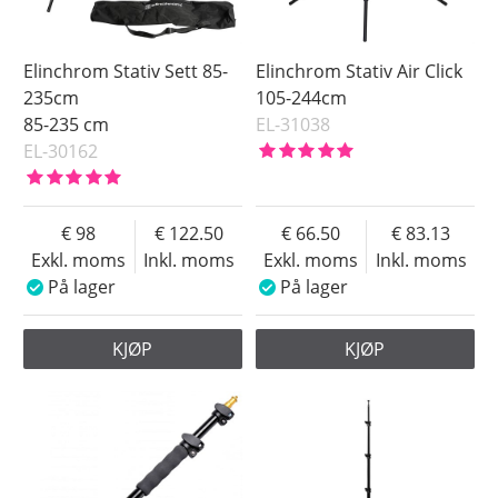
Elinchrom Stativ Sett 85-
Elinchrom Stativ Air Click
235cm
105-244cm
85-235 cm
EL-31038
EL-30162
98
122.50
66.50
83.13
Exkl. moms
Inkl. moms
Exkl. moms
Inkl. moms
På lager
På lager
KJØP
KJØP