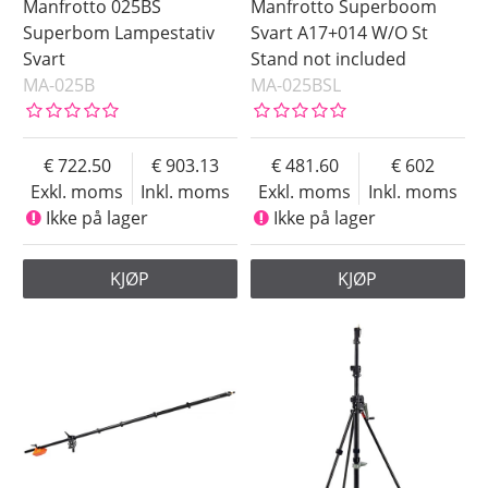
Manfrotto 025BS
Manfrotto Superboom
Superbom Lampestativ
Svart A17+014 W/O St
Svart
Stand not included
MA-025B
MA-025BSL
722.50
903.13
481.60
602
Exkl. moms
Inkl. moms
Exkl. moms
Inkl. moms
Ikke på lager
Ikke på lager
KJØP
KJØP