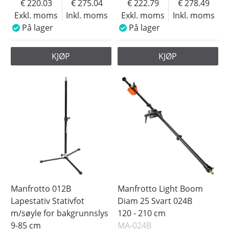
220.03
275.04
222.79
278.49
Exkl. moms
Inkl. moms
Exkl. moms
Inkl. moms
På lager
På lager
KJØP
KJØP
Manfrotto 012B
Manfrotto Light Boom
Lapestativ Stativfot
Diam 25 Svart 024B
m/søyle for bakgrunnslys
120 - 210 cm
9-85 cm
MA-024B