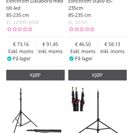
Elinchrom Databord med
Elinchrom Stativ 85-
tilt-led
235cm
85-235 cm
85-235 cm
EL-229001ASM
EL-30101
73.16
91.45
46.50
58.13
Exkl. moms
Inkl. moms
Exkl. moms
Inkl. moms
På lager
På lager
KJØP
KJØP