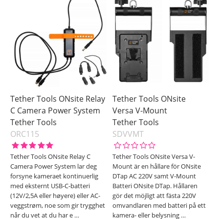
Canon
Fujifilm
Nikon
Panasonic
Sony
Tether Tools
Pris
Tether Tools ONsite Relay
Tether Tools ONsite
C Camera Power System
Versa V-Mount
Tether Tools
Tether Tools
ORC115
SDVVMT
Tether Tools ONsite Relay C
Tether Tools ONsite Versa V-
Camera Power System lar deg
Mount är en hållare för ONsite
forsyne kameraet kontinuerlig
DTap AC 220V samt V-Mount
med eksternt USB-C-batteri
Batteri ONsite DTap. Hållaren
(12V/2,5A eller høyere) eller AC-
gör det möjligt att fästa 220V
veggstrøm, noe som gir trygghet
omvandlaren med batteri på ett
når du vet at du har e
…
kamera- eller belysning
…