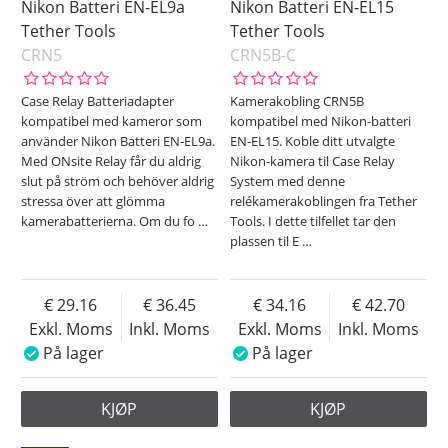
Nikon Batteri EN-EL9a
Nikon Batteri EN-EL15
Tether Tools
Tether Tools
CRN5
CRN5B-C
Case Relay Batteriadapter
Kamerakobling CRN5B
kompatibel med kameror som
kompatibel med Nikon-batteri
använder Nikon Batteri EN-EL9a.
EN-EL15. Koble ditt utvalgte
Med ONsite Relay får du aldrig
Nikon-kamera til Case Relay
slut på ström och behöver aldrig
System med denne
stressa över att glömma
relékamerakoblingen fra Tether
kamerabatterierna. Om du fo
…
Tools. I dette tilfellet tar den
plassen til E
…
29.16
36.45
34.16
42.70
Exkl. Moms
Inkl. Moms
Exkl. Moms
Inkl. Moms
På lager
På lager
KJØP
KJØP