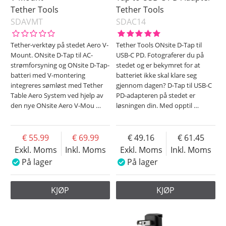
Tether Tools
Tether Tools
SDAVMT
SDAC14
Tether-verktøy på stedet Aero V-
Tether Tools ONsite D-Tap til
Mount. ONsite D-Tap til AC-
USB-C PD. Fotograferer du på
strømforsyning og ONsite D-Tap-
stedet og er bekymret for at
batteri med V-montering
batteriet ikke skal klare seg
integreres sømløst med Tether
gjennom dagen? D-Tap til USB-C
Table Aero System ved hjelp av
PD-adapteren på stedet er
den nye ONsite Aero V-Mou
…
løsningen din. Med opptil
…
55.99
69.99
49.16
61.45
Exkl. Moms
Inkl. Moms
Exkl. Moms
Inkl. Moms
På lager
På lager
KJØP
KJØP