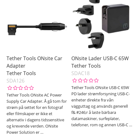
Tether Tools ONsite Car
ONsite Lader USB-C 65W
Adapter
Tether Tools
Tether Tools
SDAC18
SDA126
Tether Tools ONsite USB-C 65W
PD lader strømforsyning USB-C-
Tether Tools ONsite AC Power
enheter direkte fra vån
Supply Car Adapter. Å gå tom for
vägguttag og används generell
strøm på settet for en fotograf
f& #246;r å laste bärbara
eller filmskaper er ikke et
datamaskiner, surfeplater,
alternativ i dagens tidssensitive
telefoner, rom og annen USB-C
…
og krevende verden. ONsite
Power Solution er
…