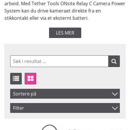
arbeid. Med Tether Tools ONsite Relay C Camera Power
System kan du drive kameraet direkte fra en
stikkontakt eller via et eksternt batteri.
LES MER
Sortere på
Artikelkod
Filter
Benämning
For Brand
Saldo
Accessories
På lager
Inkl. Moms