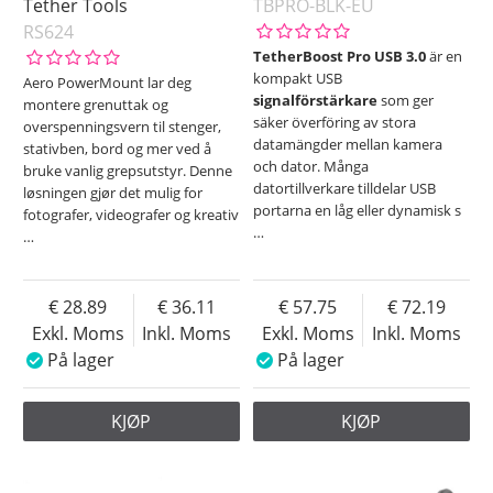
Tether Tools
TBPRO-BLK-EU
RS624
TetherBoost Pro USB 3.0
är en
kompakt USB
Aero PowerMount lar deg
signalförstärkare
som ger
montere grenuttak og
säker överföring av stora
overspenningsvern til stenger,
datamängder mellan kamera
stativben, bord og mer ved å
och dator. Många
bruke vanlig grepsutstyr. Denne
datortillverkare tilldelar USB
løsningen gjør det mulig for
portarna en låg eller dynamisk s
fotografer, videografer og kreativ
…
…
28.89
36.11
57.75
72.19
Exkl. Moms
Inkl. Moms
Exkl. Moms
Inkl. Moms
På lager
På lager
KJØP
KJØP