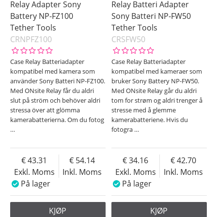
Relay Adapter Sony
Relay Batteri Adapter
Battery NP-FZ100
Sony Batteri NP-FW50
Tether Tools
Tether Tools
CRNPFZ100
CRSFW50
Case Relay Batteriadapter
Case Relay Batteriadapter
kompatibel med kamera som
kompatibel med kameraer som
använder Sony Batteri NP-FZ100.
bruker Sony Battery NP-FW50.
Med ONsite Relay får du aldri
Med ONsite Relay går du aldri
slut på ström och behöver aldri
tom for strøm og aldri trenger å
stressa över att glömma
stresse med å glemme
kamerabatterierna. Om du fotog
kamerabatteriene. Hvis du
…
fotogra
…
43.31
54.14
34.16
42.70
Exkl. Moms
Inkl. Moms
Exkl. Moms
Inkl. Moms
På lager
På lager
KJØP
KJØP