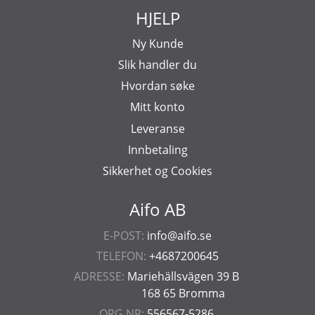
HJELP
Ny Kunde
Slik handler du
Hvordan søke
Mitt konto
Leveranse
Innbetaling
Sikkerhet og Cookies
Aifo AB
E-POST:
info@aifo.se
TELEFON:
+4687200645
ADRESSE:
Mariehällsvägen 39 B
168 65 Bromma
ORG.NR:
556567-5286