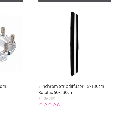
hrom
Elinchrom Stripdiffusor 15x130cm
Rotalux 50x130cm
EL-26269