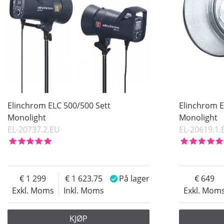
Elinchrom ELC 500/500 Sett
Elinchrom 
Monolight
Monolight
EL-20737.2.EU
EL-20619.1.
1 299
1 623.75
På lager
649
Exkl. Moms
Inkl. Moms
Exkl. Mom
KJØP