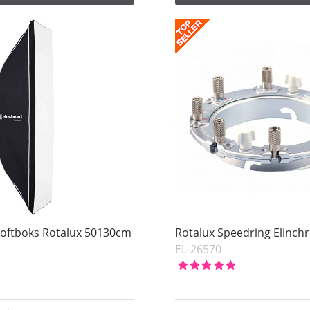
Softboks Rotalux 50130cm
Rotalux Speedring Elinc
EL-26570