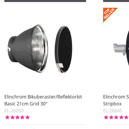
Elinchrom Bikuberaster/Reflektorkit
Elinchrom 
Basic 21cm Grid 30°
Stripbox
EL-26050
EL-26645