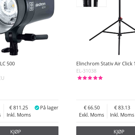
ELC 500
Elinchrom Stativ Air Clic
EL-31038
EU
811.25
På lager
66.50
83.13
s
Inkl. Moms
Exkl. Moms
Inkl. Moms
KJØP
KJØP