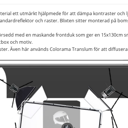
erial ett utmärkt hjälpmede för att dämpa kontraster och lj
ndardreflektor och raster. Blixten sitter monterad på boms
örsedd med en maskande frontduk som ger en 15x130cm smal 
tbox och motiv.
er. Även här används Colorama Translum för att diffusera l