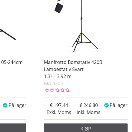
k 105-244cm
Manfrotto Bomstativ 420B
Lampestativ Svart
1.31 - 3.92 m
MA-420B
På lager
197.44
246.80
På lager
Exkl. Moms
Inkl. Moms
KJØP