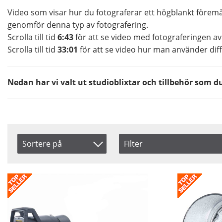
Video som visar hur du fotograferar ett högblankt förem
genomför denna typ av fotografering.
Scrolla till tid
6:43
för att se video med fotograferingen av
Scrolla till tid
33:01
för att se video hur man använder diff
Nedan har vi valt ut studioblixtar och tillbehör som
Sortere på
Filter
Saldo
Artikelkod
På lager
Benämning
Snart på lager
Inkl. Moms
Pris