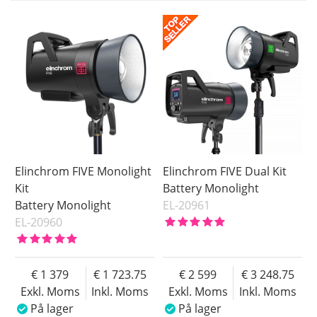
På lager
Inkl. Moms
Pris
Elinchrom FIVE Monolight
Elinchrom FIVE Dual Kit
Kit
Battery Monolight
Battery Monolight
EL-20961
EL-20960
1 379
1 723.75
2 599
3 248.75
Exkl. Moms
Inkl. Moms
Exkl. Moms
Inkl. Moms
På lager
På lager