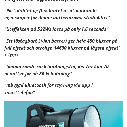
"Portabilitet og flexibilitet är utmärkande
egenskaper för denne batteridrivna studioblixt"
"Uteffekten på 522Ws lasts på only 1,6 seconds"
"Ett löstagbart Li-Ion batteri ger hela 450 blixtar på
full effekt och otroliga 14600 blixtar på lägsta effekt"
< /em>
"Imponerande rask laddningstid, det tar kun 70
minutter før nå 80 % laddning"
"Inbyggd Bluetooth för styrning via app i
smarttelefon"