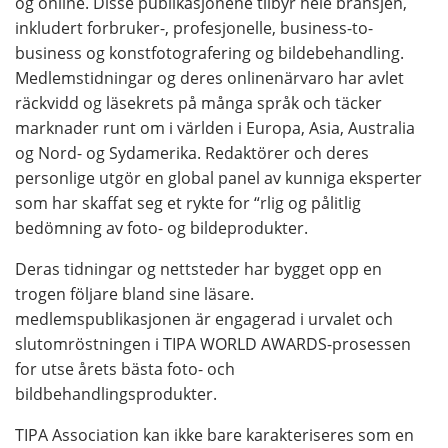
og online. Disse publikasjonene tilbyr hele bransjen,
inkludert forbruker-, profesjonelle, business-to-
business og konstfotografering og bildebehandling.
Medlemstidningar og deres onlinenärvaro har avlet
räckvidd og läsekrets på många språk och täcker
marknader runt om i världen i Europa, Asia, Australia
og Nord- og Sydamerika. Redaktörer och deres
personlige utgör en global panel av kunniga eksperter
som har skaffat seg et rykte for “rlig og pålitlig
bedömning av foto- og bildeprodukter.
Deras tidningar og nettsteder har bygget opp en
trogen följare bland sine läsare.
medlemspublikasjonen är engagerad i urvalet och
slutomröstningen i TIPA WORLD AWARDS-prosessen
for utse årets bästa foto- och
bildbehandlingsprodukter.
TIPA Association kan ikke bare karakteriseres som en