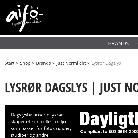
BRANDS
Start
>
Shop
>
Brands
>
Just Normlicht
>
Lysrør Dagslys
LYSRØR DAGSLYS | JUST 
Dagslysbalanserte lysrør
skaper et kontrollert miljø
som passer for fotostudioer,
studioer og andre