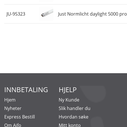
JU-95323
Just Normlicht daylight 5000 pr
INNBETALING
HJELP
Hjem
Ny Kunde
Nyheter
Slik handler du
Express Bestill
Hvordan søke
Om Aifo
Mitt konto