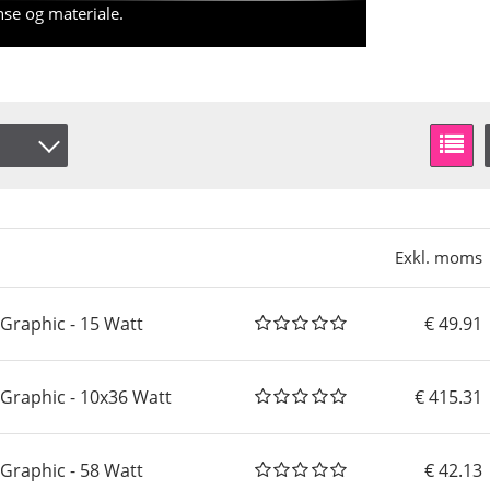
nse og materiale.
er
å lager
Exkl. moms
oGraphic - 15 Watt
49.91
oGraphic - 10x36 Watt
415.31
oGraphic - 58 Watt
42.13