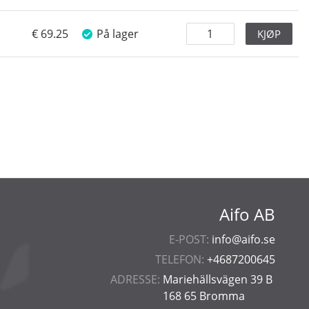
69.25
På lager
KJØP
Aifo AB
E-POST:
info@aifo.se
TELEFON:
+4687200645
ADRESSE:
Mariehällsvägen 39 B
168 65 Bromma