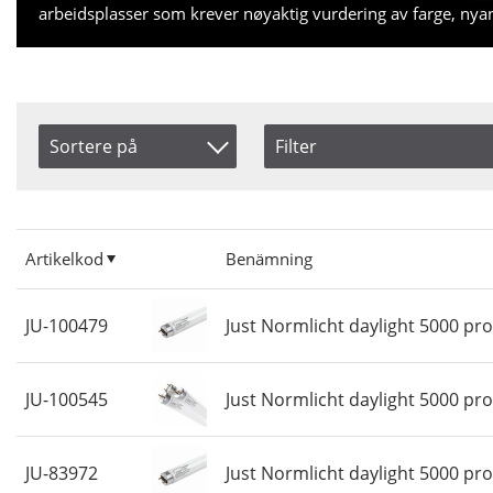
arbeidsplasser som krever nøyaktig vurdering av farge, nya
Sortere på
Filter
Size
Saldo
Artikelkod
15 Watt
På lag
Benämning
36 Watt
Ikke p
Artikelkod
Benämning
Inkl. Moms
58 Watt
Pris
JU-100479
Just Normlicht daylight 5000 pr
JU-100545
Just Normlicht daylight 5000 pr
JU-83972
Just Normlicht daylight 5000 pr