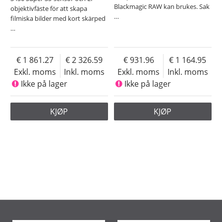
Blackmagic RAW kan brukes. Sak
objektivfäste för att skapa
…
filmiska bilder med kort skärped
…
1 861.27
2 326.59
931.96
1 164.95
Exkl. moms
Inkl. moms
Exkl. moms
Inkl. moms
Ikke på lager
Ikke på lager
KJØP
KJØP