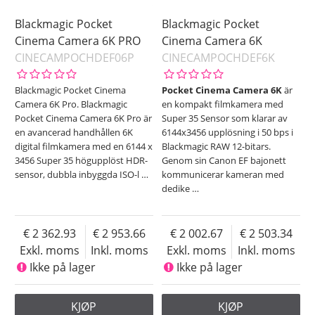
Blackmagic Pocket
Blackmagic Pocket
Cinema Camera 6K PRO
Cinema Camera 6K
CINECAMPOCHDEF06P
CINECAMPOCHDEF6K
Blackmagic Pocket Cinema
Pocket Cinema Camera 6K
är
Camera 6K Pro. Blackmagic
en kompakt filmkamera med
Pocket Cinema Camera 6K Pro är
Super 35 Sensor som klarar av
en avancerad handhållen 6K
6144x3456 upplösning i 50 bps i
digital filmkamera med en 6144 x
Blackmagic RAW 12-bitars.
3456 Super 35 högupplöst HDR-
Genom sin Canon EF bajonett
sensor, dubbla inbyggda ISO-l
…
kommunicerar kameran med
dedike
…
2 362.93
2 953.66
2 002.67
2 503.34
Exkl. moms
Inkl. moms
Exkl. moms
Inkl. moms
Ikke på lager
Ikke på lager
KJØP
KJØP