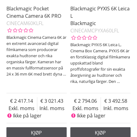
Blackmagic Pocket
Blackmagic PYXIS 6K Leica
Cinema Camera 6K PRO
L
CINECAM60KLFL
Blackmagic
CINECAMCPYXA60LFL
Blackmagic Cinema Camera 6K är
en extremt avancerad digital
Blackmagic PYXIS 6K Leica L,
filmkamera som producerar
Cinema Box Camera. PYXIS 6K är
exakta hudtoner och rika
en förstklassig digital filmkamera
organiska färger. Kameran har
uppskattad bland
en massiv fullformatssensor på
proffsfotografer för sin exakta
24 x 36 mm 6K med brett dyna
…
återgivning av hudtoner och
rika, naturliga färger. Den
…
2 417.14
3 021.43
2 794.06
3 492.58
Exkl. moms
Inkl. moms
Exkl. moms
Inkl. moms
Ikke på lager
Ikke på lager
KJØP
KJØP