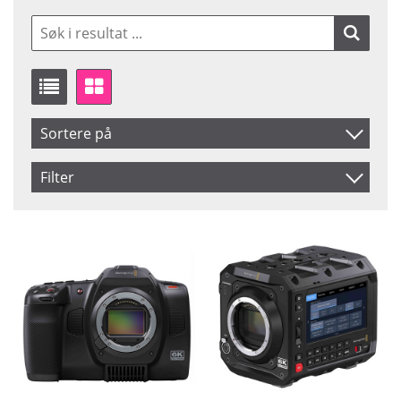
Sortere på
Artikelkod
Filter
Inkl. Moms
Saldo
Ikke på lager
Benämning
Pris