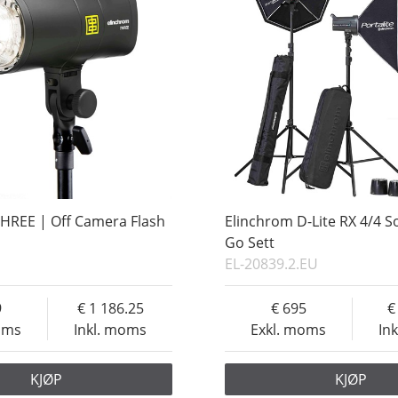
HREE | Off Camera Flash
Elinchrom D-Lite RX 4/4 S
Go Sett
EL-20839.2.EU
9
1 186.25
695
oms
Inkl. moms
Exkl. moms
In
KJØP
KJØP