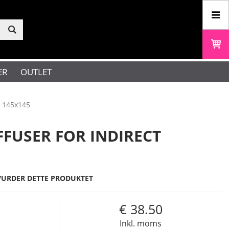
ER
OUTLET
ct 145x145
FFUSER FOR INDIRECT
VURDER DETTE PRODUKTET
0
38.50
s
Inkl. moms