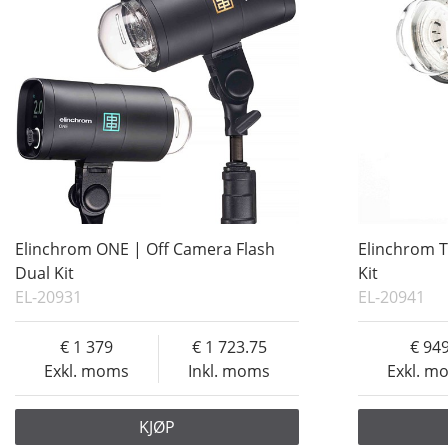
Elinchrom ONE | Off Camera Flash
Elinchrom T
Dual Kit
Kit
EL-20931
EL-20941
1 379
1 723.75
94
Exkl. moms
Inkl. moms
Exkl. m
KJØP