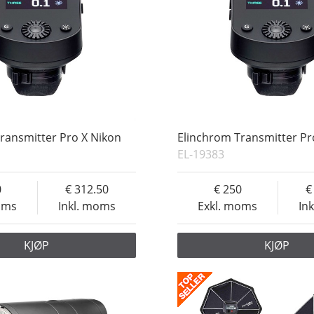
ransmitter Pro X Nikon
Elinchrom Transmitter Pr
EL-19383
0
312.50
250
oms
Inkl. moms
Exkl. moms
In
KJØP
KJØP