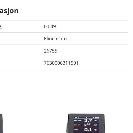
asjon
g)
0.049
Elinchrom
26755
7630006311591