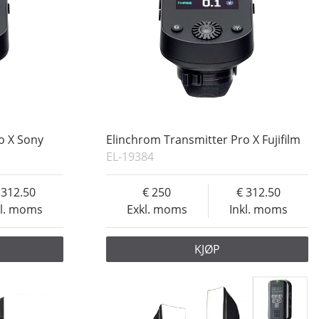
o X Sony
Elinchrom Transmitter Pro X Fujifilm
EL-19384
312.50
250
312.50
kl. moms
Exkl. moms
Inkl. moms
KJØP