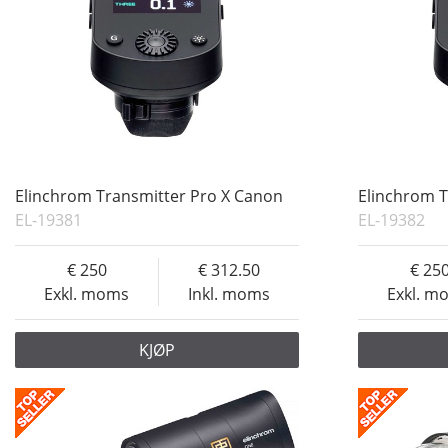
Elinchrom Transmitter Pro X Canon
Elinchrom T
EL-19381
EL-19382
250
312.50
25
Exkl. moms
Inkl. moms
Exkl. m
KJØP