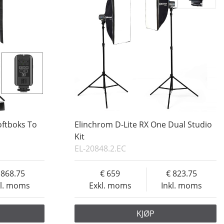
oftboks To
Elinchrom D-Lite RX One Dual Studio
Kit
EL-20848.2.EC
868.75
659
823.75
kl. moms
Exkl. moms
Inkl. moms
KJØP