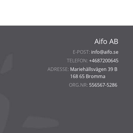
Aifo AB
E-POST:
info@aifo.se
TELEFON:
+4687200645
ADRESSE:
Mariehällsvägen 39 B
168 65 Bromma
ORG.NR:
556567-5286