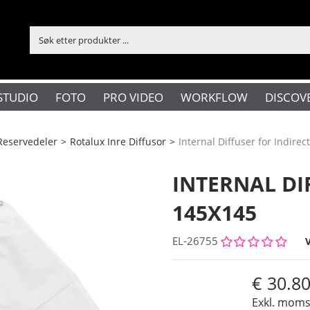
STUDIO
FOTO
PRO VIDEO
WORKFLOW
DISCOV
Reservedeler
>
Rotalux Inre Diffusor
>
Internal Diffuser for Indire
INTERNAL DI
145X145
EL-26755
30.8
Exkl. mom