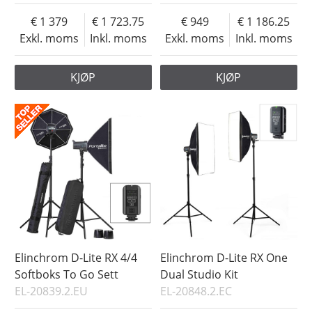
1 379
1 723.75
949
1 186.25
Exkl. moms
Inkl. moms
Exkl. moms
Inkl. moms
KJØP
KJØP
Elinchrom D-Lite RX 4/4
Elinchrom D-Lite RX One
Softboks To Go Sett
Dual Studio Kit
EL-20839.2.EU
EL-20848.2.EC