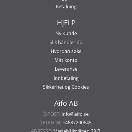
Betalning
HJELP
Ny Kunde
Slik handler du
Hvordan søke
Mitt konto
Leveranse
Innbetaling
Sikkerhet og Cookies
Aifo AB
E-POST:
info@aifo.se
TELEFON:
+4687200645
ADRESSE:
Mariehällsvägen 39 B