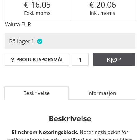
16.05
20.06
Exkl. moms
Inkl. moms
Valuta
EUR
På lager
1
KJØP
PRODUKTSPØRSMÅL
Beskrivelse
Informasjon
Beskrivelse
Elinchrom Noteringsblock.
Noteringsblocket för
seriösa fotografer och kreatörer! Anteckna dina idéer,